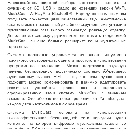
Наслаждайтесь широтой выбора источников сигнала и
функций: от CD, USB и радио до новейших версий Wi-Fi,
MusicCast, AirPlay® и Bluetooth®. Наряду со всем этим вы
получаете по-настоящему качественный звук. Акустические
системы имеют роскошный дизайн со скругленными углами и
притягивающую глаз высоко глянцевую рояльную отделку.
Дополнив же систему другими компонентами с поддержкой
MusicCast, вы еще больше расширите ваши музыкальные
горизонты.
Система полностью управляется из одного интуитивно
понятного, быстродействующего и простого в использовании
программного приложения. Можно подключить звуковую
панель, беспроводную акустическую систему, AV-ресивер,
аудиосистему класса HiFi — то, что вам лучше всего
подходит; можно комбинировать и взаимно адаптировать
различные устройства, равно как и наращивать
сформированную вами систему MusicCast с течением
времени. Это абсолютно новое решение от Yamaha дает
каждому всё необходимое в любое время.
Система MusicCast основана на использовании
высокоэффективной беспроводной сети передачи аудио
контента, по которой цифровые музыкальные файлы со
смартфона, ПК или сетевого хранилища можно передавать в