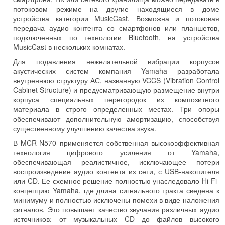
потоковом режиме на другие находящиеся в доме
устройства категории MusicCast. Возможна и потоковая
передача аудио контента со смартфонов или планшетов,
подключенных по технологии Bluetooth, на устройства
MusicCast в нескольких комнатах.
Для подавления нежелательной вибрации корпусов
акустических систем компания Yamaha разработала
внутреннюю структуру АС, названную VCCS (Vibration Control
Cabinet Structure) и предусматривающую размещение внутри
корпуса специальных перегородок из композитного
материала в строго определенных местах. Три опоры
обеспечивают дополнительную амортизацию, способствуя
существенному улучшению качества звука.
В MCR-N570 применяется собственная высокоэффективная
технология цифрового усиления от Yamaha,
обеспечивающая реалистичное, исключающее потери
воспроизведение аудио контента из сети, с USB-накопителя
или CD. Ее схемное решение полностью унаследовало Hi-Fi-
концепцию Yamaha, где длина сигнального тракта сведена к
минимуму и полностью исключены помехи в виде наложения
сигналов. Это повышает качество звучания различных аудио
источников: от музыкальных CD до файлов высокого