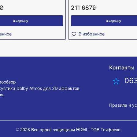
₴
211 667
₴
В корзину
В корзину
анное
В избранное
Контакты
06
деообзор
кустика Dolby Atmos для 3D эффектов
я.
Правила и у
© 2026 Все права защищены
HDMI | ТОВ Течфлекс
.