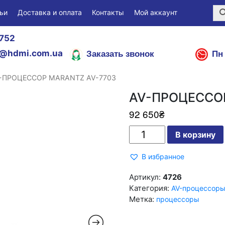
ьи
Доставка и оплата
Контакты
Мой аккаунт
752
Заказать звонок
Пн 
@hdmi.com.ua
V-ПРОЦЕССОР MARANTZ AV-7703
AV-ПРОЦЕССОР
92 650
₴
Количество
В корзину
AV-
ПРОЦЕССОР
MARANTZ
В избранное
AV-
7703
Артикул:
4726
Категория:
AV-процессор
Метка:
процессоры