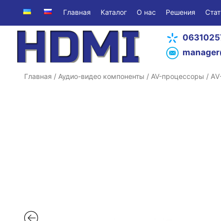
Главная
Каталог
О нас
Решения
Стат
0631025
manager
Главная
/
Аудио-видео компоненты
/
AV-процессоры
/ A