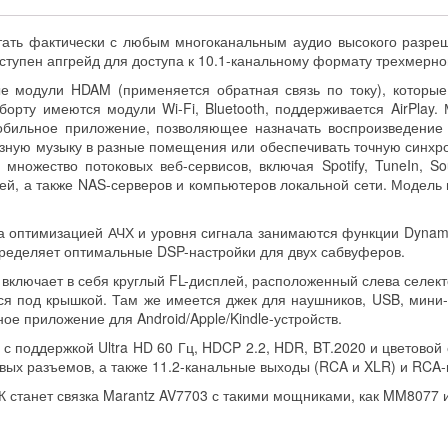
тать фактически с любым многоканальным аудио высокого разре
оступен апгрейд для доступа к 10.1-канальному формату трехмерно
е модули HDAM (применяется обратная связь по току), которые
орту имеются модули Wi-Fi, Bluetooth, поддерживается AirPlay
мобильное приложение, позволяющее назначать воспроизведение
зную музыку в разные помещения или обеспечивать точную синхро
множество потоковых веб-сервисов, включая Spotify, TuneIn, S
й, а также NAS-серверов и компьютеров локальной сети. Модель в
 а оптимизацией АЧХ и уровня сигнала занимаются функции Dynam
ределяет оптимальные DSP-настройки для двух сабвуферов.
ключает в себя круглый FL-дисплей, расположенный слева селект
я под крышкой. Там же имеется джек для наушников, USB, мини-
 приложение для Android/Apple/Kindle-устройств.
с поддержкой Ultra HD 60 Гц, HDCP 2.2, HDR, BT.2020 и цветовой с
вых разъемов, а также 11.2-канальные выходы (RCA и XLR) и RCA
 станет связка Marantz AV7703 с такими мощниками, как MM8077