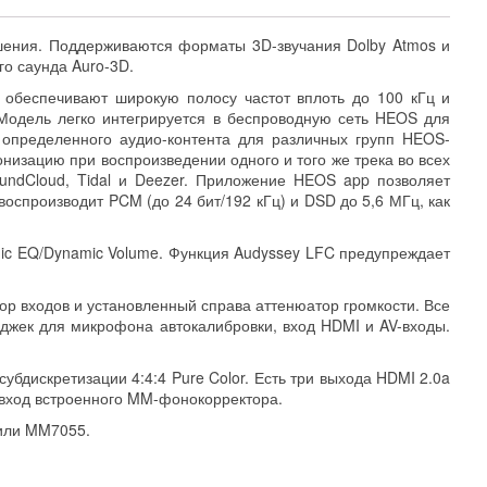
шения. Поддерживаются форматы 3D-звучания Dolby Atmos и
го саунда Auro-3D.
 обеспечивают широкую полосу частот вплоть до 100 кГц и
. Модель легко интегрируется в беспроводную сеть HEOS для
 определенного аудио-контента для различных групп HEOS-
низацию при воспроизведении одного и того же трека во всех
oundCloud, Tidal и Deezer. Приложение HEOS app позволяет
оспроизводит PCM (до 24 бит/192 кГц) и DSD до 5,6 МГц, как
ic EQ/Dynamic Volume. Функция Audyssey LFC предупреждает
ор входов и установленный справа аттенюатор громкости. Все
джек для микрофона автокалибровки, вход HDMI и AV-входы.
убдискретизации 4:4:4 Pure Color. Есть три выхода HDMI 2.0a
-вход встроенного MM-фонокорректора.
 или MM7055.