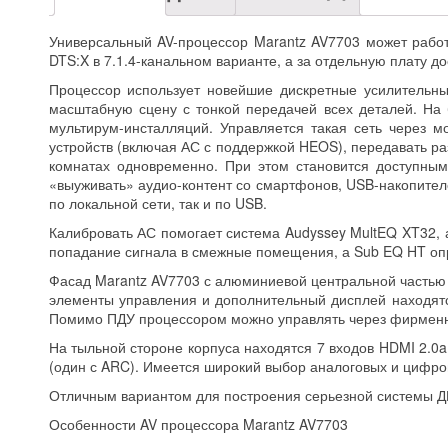
Универсальный AV-процессор Marantz AV7703 может рабо
DTS:X в 7.1.4-канальном варианте, а за отдельную плату д
Процессор использует новейшие дискретные усилительны
масштабную сцену с тонкой передачей всех деталей. На б
мультирум-инсталляций. Управляется такая сеть через 
устройств (включая АС с поддержкой HEOS), передавать ра
комнатах одновременно. При этом становится доступным 
«выуживать» аудио-контент со смартфонов, USB-накопителе
по локальной сети, так и по USB.
Калибровать АС помогает система Audyssey MultEQ XT32,
попадание сигнала в смежные помещения, а Sub EQ HT оп
Фасад Marantz AV7703 с алюминиевой центральной частью в
элементы управления и дополнительный дисплей находятс
Помимо ПДУ процессором можно управлять через фирменное
На тыльной стороне корпуса находятся 7 входов HDMI 2.0a 
(один с ARC). Имеется широкий выбор аналоговых и цифро
Отличным вариантом для построения серьезной системы ДК
Особенности AV процессора Marantz AV7703