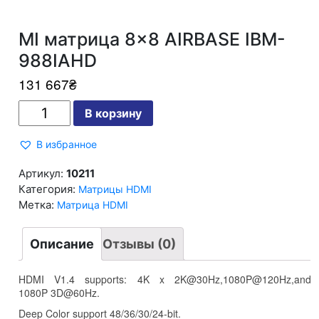
MI матрица 8×8 AIRBASE IBM-
988IAHD
131 667
₴
Количество
В корзину
MI
матрица
8x8
В избранное
AIRBASE
IBM-
988IAHD
Артикул:
10211
Категория:
Матрицы HDMI
Метка:
Матрица HDMI
Описание
Отзывы (0)
HDMI V1.4 supports: 4K x 2K@30Hz,1080P@120Hz,and
1080P 3D@60Hz.
Deep Color support 48/36/30/24-bit.