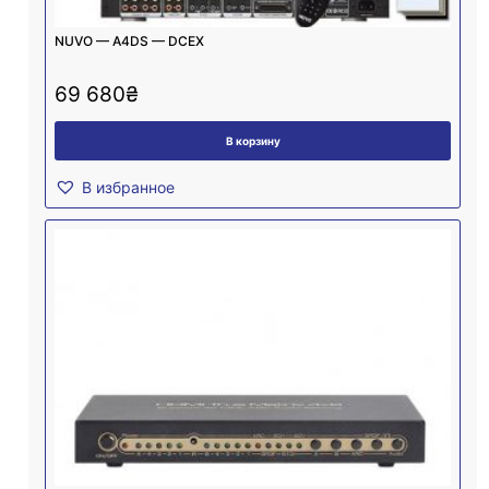
NUVO — A4DS — DCEX
69 680
₴
В корзину
В избранное