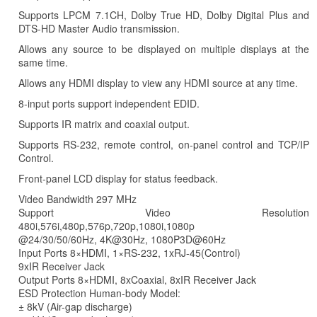
Supports LPCM 7.1CH, Dolby True HD, Dolby Digital Plus and
DTS-HD Master Audio transmission.
Allows any source to be displayed on multiple displays at the
same time.
Allows any HDMI display to view any HDMI source at any time.
8-input ports support independent EDID.
Supports IR matrix and coaxial output.
Supports RS-232, remote control, on-panel control and TCP/IP
Control.
Front-panel LCD display for status feedback.
Video Bandwidth 297 MHz
Support Video Resolution
480i,576i,480p,576p,720p,1080i,1080p
@24/30/50/60Hz, 4K@30Hz, 1080P3D@60Hz
Input Ports 8×HDMI, 1×RS-232, 1xRJ-45(Control)
9xIR Receiver Jack
Output Ports 8×HDMI, 8xCoaxial, 8xIR Receiver Jack
ESD Protection Human-body Model:
± 8kV (Air-gap discharge)