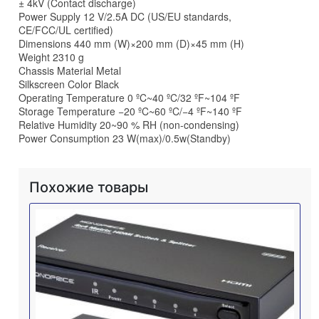
± 4kV (Contact discharge)
Power Supply 12 V/2.5A DC (US/EU standards,
CE/FCC/UL certified)
Dimensions 440 mm (W)×200 mm (D)×45 mm (H)
Weight 2310 g
Chassis Material Metal
Silkscreen Color Black
Operating Temperature 0 ºC~40 ºC/32 ºF~104 ºF
Storage Temperature −20 ºC~60 ºC/−4 ºF~140 ºF
Relative Humidity 20~90 % RH (non-condensing)
Power Consumption 23 W(max)/0.5w(Standby)
Похожие товары