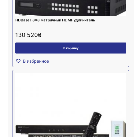
HDBaseT 8×8 матричный HDMI-удлинитель
130 520
₴
В корзину
В избранное