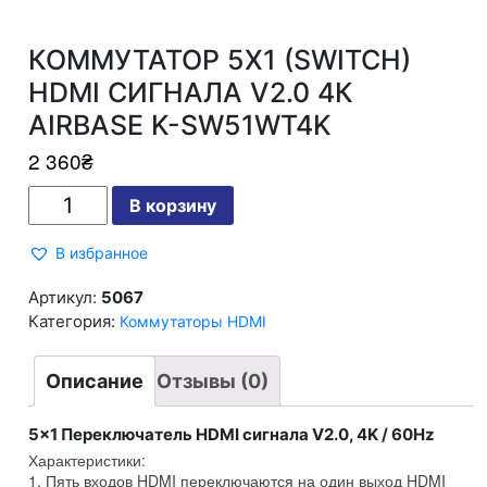
КОММУТАТОР 5X1 (SWITCH)
HDMI СИГНАЛА V2.0 4К
AIRBASE K-SW51WT4K
2 360
₴
Количество
В корзину
КОММУТАТОР
5X1
(SWITCH)
В избранное
HDMI
СИГНАЛА
V2.0
Артикул:
5067
4К
Категория:
Коммутаторы HDMI
AIRBASE
K-
SW51WT4K
Описание
Отзывы (0)
5×1 Переключатель HDMI сигнала V2.0, 4K / 60Hz
Характеристики:
1. Пять входов HDMI переключаются на один выход HDMI