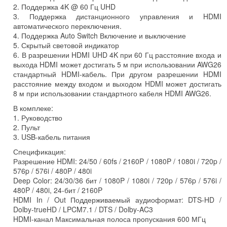
2. Поддержка 4K @ 60 Гц UHD
3. Поддержка дистанционного управления и HDMI
автоматического переключения.
4. Поддержка Auto Switch Включение и выключение
5. Скрытый световой индикатор
6. В разрешении HDMI UHD 4K при 60 Гц расстояние входа и
выхода HDMI может достигать 5 м при использовании AWG26
стандартный HDMI-кабель. При другом разрешении HDMI
расстояние между входом и выходом HDMI может достигать
8 м при использовании стандартного кабеля HDMI AWG26.
В комплеке:
1. Руководство
2. Пульт
3. USB-кабель питания
Спецификация:
Разрешение HDMI: 24/50 / 60fs / 2160P / 1080P / 1080i / 720p /
576p / 576i / 480P / 480i
Deep Color: 24/30/36 бит / 1080P / 1080i / 720p / 576p / 576i /
480P / 480i, 24-бит / 2160P
HDMI In / Out Поддерживаемый аудиоформат: DTS-HD /
Dolby-trueHD / LPCM7.1 / DTS / Dolby-AC3
HDMI-канал Максимальная полоса пропускания 600 МГц