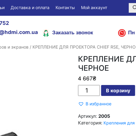
ьи
Доставка и оплата
Контакты
Мой аккаунт
752
Заказать звонок
Пн 
@hdmi.com.ua
ров и экранов
/ КРЕПЛЕНИЕ ДЛЯ ПРОЕКТОРА CHIEF RSE, ЧЕРНО
КРЕПЛЕНИЕ ДЛ
ЧЕРНОЕ
4 667
₴
Количество
В корзину
КРЕПЛЕНИЕ
ДЛЯ
ПРОЕКТОРА
В избранное
CHIEF
RSE,
ЧЕРНОЕ
Артикул:
2005
Категория:
Крепления для