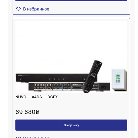
В избранное
NUVO — A4DS — DCEX
69 680
₴
В корзину