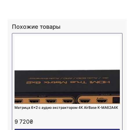
Похожие товары
Матрица 6×2 с аудио экстрактором 4К AirBase K-MA62A4K
9 720
₴