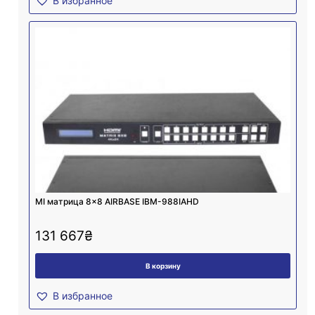
В избранное
MI матрица 8×8 AIRBASE IBM-988IAHD
131 667
₴
В корзину
В избранное