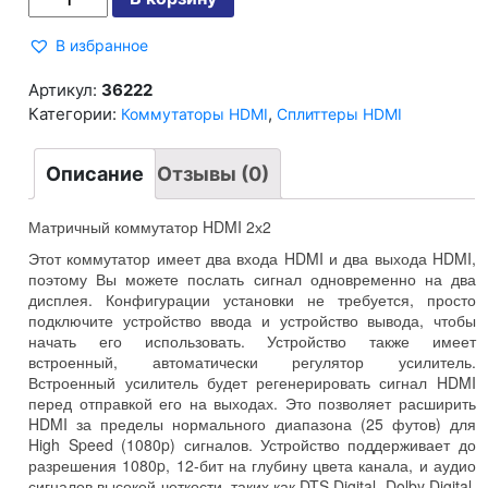
Матричный
коммутатор
HDMI
В избранное
2х2
Артикул:
36222
Категории:
,
Коммутаторы HDMI
Сплиттеры HDMI
Описание
Отзывы (0)
Матричный коммутатор HDMI 2х2
Этот коммутатор имеет два входа HDMI и два выхода HDMI,
поэтому Вы можете послать сигнал одновременно на два
дисплея. Конфигурации установки не требуется, просто
подключите устройство ввода и устройство вывода, чтобы
начать его использовать. Устройство также имеет
встроенный, автоматически регулятор усилитель.
Встроенный усилитель будет регенерировать сигнал HDMI
перед отправкой его на выходах. Это позволяет расширить
HDMI за пределы нормального диапазона (25 футов) для
High Speed (1080p) сигналов. Устройство поддерживает до
разрешения 1080p, 12-бит на глубину цвета канала, и аудио
сигналов высокой четкости, таких как DTS Digital, Dolby Digital,