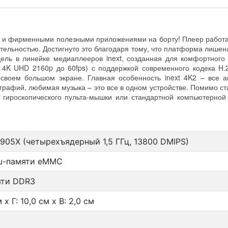
.1 и фирменными полезными приложениями на борту! Плеер работа
тельностью. Достигнуто это благодаря тому, что платформа лиш
дель в линейке медиаплееров inext, созданная для комфортного
я 4K UHD 2160p до 60fps) с поддержкой современного кодека H.
воем большом экране. Главная особенность inext 4K2 – все а
рафий, любимая музыка – это все в одном устройстве. Помимо ст
гироскопического пульта-мышки или стандартной компьютерной 
S905X (четырехъядерный 1,5 ГГц, 13800 DMIPS)
ш-памяти eMMC
яти DDR3
 х Г: 10,0 см х В: 2,0 см