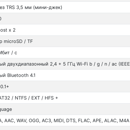
ез TRS 3,5 мм (мини-джек)
0
ost x 2
р microSD / TF
бит / с
й двухдиапазонный 2,4 + 5 ГГц Wi-Fi b / g / n / ac (IEEE
й Bluetooth 4.1
.0.1+
AT32 / NTFS / EXT / HFS +
guage
, AAC, WAV, OGG, AC3, MIDI, DTS, FLAC, APE, ALAC, M4A