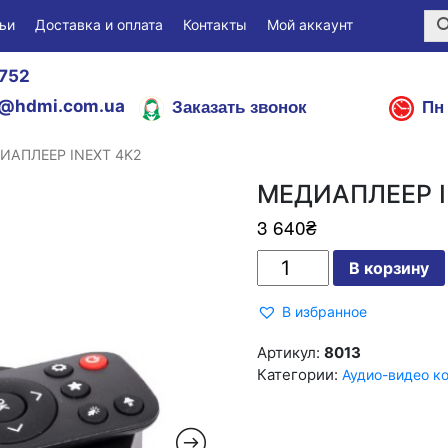
ьи
Доставка и оплата
Контакты
Мой аккаунт
752
Заказать звонок
Пн 
@hdmi.com.ua
ИАПЛЕЕР INEXT 4K2
МЕДИАПЛЕЕР I
3 640
₴
Количество
В корзину
МЕДИАПЛЕЕР
INEXT
4K2
В избранное
Артикул:
8013
Категории:
Аудио-видео к