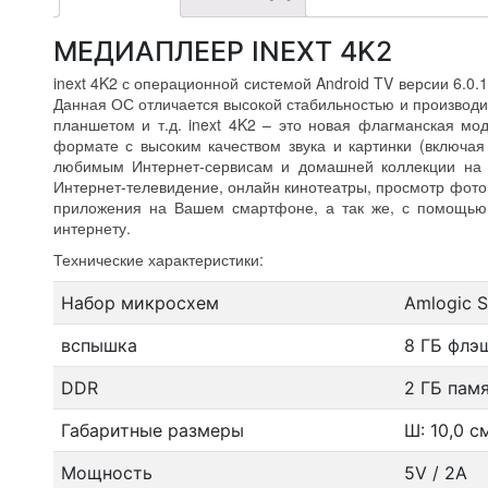
МЕДИАПЛЕЕР INEXT 4K2
inext 4K2 с операционной системой Android TV версии 6.0
Данная ОС отличается высокой стабильностью и производи
планшетом и т.д. inext 4K2 – это новая флагманская мо
формате с высоким качеством звука и картинки (включа
любимым Интернет-сервисам и домашней коллекции на с
Интернет-телевидение, онлайн кинотеатры, просмотр фотог
приложения на Вашем смартфоне, а так же, с помощью 
интернету.
Технические характеристики:
Набор микросхем
Amlogic 
вспышка
8 ГБ флэ
DDR
2 ГБ пам
Габаритные размеры
Ш: 10,0 см
Мощность
5V / 2A