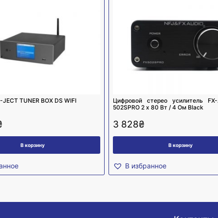
JECT TUNER BOX DS WIFI
Цифровой стерео усилитель FX-
502SPRO 2 х 80 Вт / 4 Ом Black
₴
3 828
₴
В корзину
В корзину
анное
В избранное