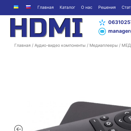
Главная
Каталог
О нас
Решения
Стат
0631025
manager
Главная
/
Аудио-видео компоненты
/
Медиаплееры
/ МЕД