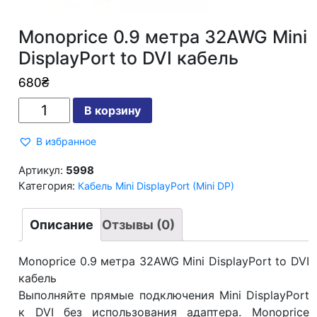
Monoprice 0.9 метра 32AWG Mini
DisplayPort to DVI кабель
680
₴
Количество
В корзину
Monoprice
0.9
метра
В избранное
32AWG
Mini
DisplayPort
Артикул:
5998
to
Категория:
Кабель Mini DisplayPort (Mini DP)
DVI
кабель
Описание
Отзывы (0)
Monoprice 0.9 метра 32AWG Mini DisplayPort to DVI
кабель
Выполняйте прямые подключения Mini DisplayPort
к DVI без использования адаптера. Monoprice