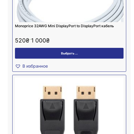
Monoprice 32AWG Mini DisplayPort to DisplayPort кабель
–
520
₴
1 000
₴
Выбрать ...
В избранное