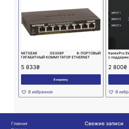
NETGEAR GS308P 8-ПОРТОВЫЙ
KanexPro S
ГИГАБИТНЫЙ КОММУТАТОР ETHERNET
с поддержк
5 833
₴
2 800
₴
В корзину
В избранное
В избр
Свежие записи
Главная