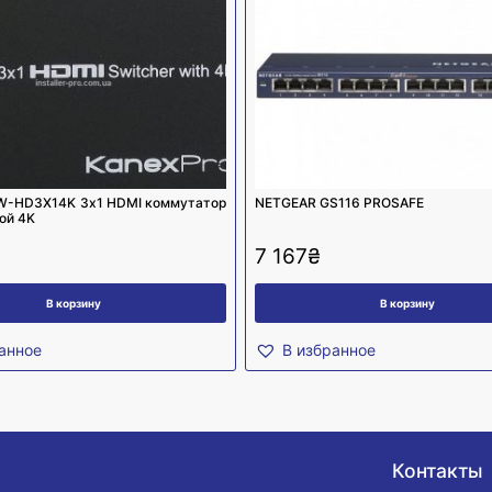
W-HD3X14K 3х1 HDMI коммутатор
NETGEAR GS116 PROSAFE
ой 4K
7 167
₴
В корзину
В корзину
анное
В избранное
Контакты