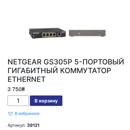
NETGEAR GS305P 5-ПОРТОВЫЙ
ГИГАБИТНЫЙ КОММУТАТОР
ETHERNET
3 750
₴
Количество
В корзину
NETGEAR
GS305P
5-
В избранное
ПОРТОВЫЙ
ГИГАБИТНЫЙ
КОММУТАТОР
Артикул:
39121
ETHERNET