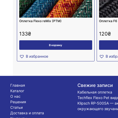
Оплетка Flexo reMix (PTM)
Оплетка F6
133
₴
120
₴
В корзину
В избранное
В избр
Свежие записи
Главная
Каталог
Кабельная оплетка
О нас
Techflex Flexo Pet ви
Решения
Klipsch RP-500SA — а
Статьи
окружающего звучани
Доставка и оплата