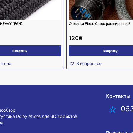
 HEAVY (F6H)
Оплетка Flexo Сверхрасширенный
120
₴
В корзину
В корзину
анное
В избранное
Контакты
06
деообзор
кустика Dolby Atmos для 3D эффектов
я.
Правила и у