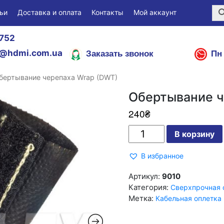
ьи
Доставка и оплата
Контакты
Мой аккаунт
752
Заказать звонок
Пн 
@hdmi.com.ua
бертывание черепаха Wrap (DWT)
Обертывание ч
240
₴
Количество
В корзину
Обертывание
черепаха
Wrap
В избранное
(DWT)
Артикул:
9010
Категория:
Сверхпрочная 
Метка:
Кабельная оплетка