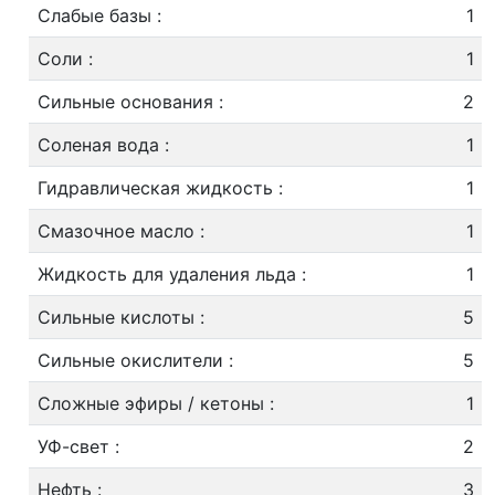
Слабые базы
:
1
Соли
:
1
Сильные основания
:
2
Соленая вода
:
1
Гидравлическая жидкость
:
1
Смазочное масло
:
1
Жидкость для удаления льда
:
1
Сильные кислоты
:
5
Сильные окислители
:
5
Сложные эфиры / кетоны
:
1
УФ-свет
:
2
Нефть
:
3