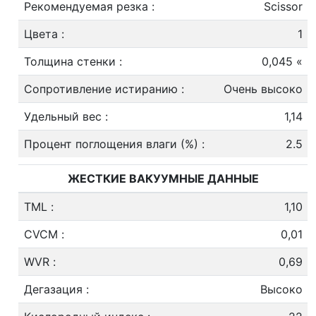
Рекомендуемая резка
:
Scissor
Цвета
:
1
Толщина стенки
:
0,045 «
Сопротивление истиранию
:
Очень высоко
Удельный вес
:
1,14
Процент поглощения влаги (%)
:
2.5
ЖЕСТКИЕ ВАКУУМНЫЕ ДАННЫЕ
TML
:
1,10
CVCM
:
0,01
WVR
:
0,69
Дегазация
:
Высоко