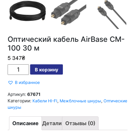
Оптический кабель AirBase CM-
100 30 м
5 347
₴
Количество
В корзину
Оптический
кабель
AirBase
В избранное
CM-
100
30
Артикул:
67671
м
Категории:
,
,
Кабели HI-FI
Межблочные шнуры
Оптические
шнуры
Описание
Детали
Отзывы (0)