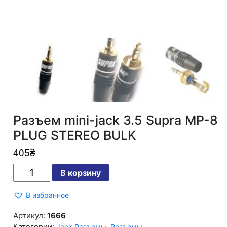
Разъем mini-jack 3.5 Supra MP-8
PLUG STEREO BULK
405
₴
Количество
В корзину
Разъем
mini-
jack
В избранное
3.5
Supra
MP-
Артикул:
1666
8
Категории:
,
Jack Разъемы
Разъемы