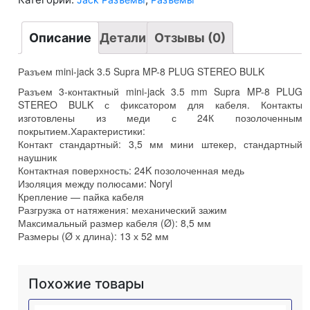
PLUG
STEREO
BULK
Описание
Детали
Отзывы (0)
Разъем mini-jack 3.5 Supra MP-8 PLUG STEREO BULK
Разъем 3-контактный mini-jack 3.5 mm Supra MP-8 PLUG
STEREO BULK с фиксатором для кабеля. Контакты
изготовлены из меди с 24К позолоченным
покрытием.Характеристики:
Контакт стандартный: 3,5 мм мини штекер, стандартный
наушник
Контактная поверхность: 24K позолоченная медь
Изоляция между полюсами: Noryl
Крепление — пайка кабеля
Разгрузка от натяжения: механический зажим
Максимальный размер кабеля (Ø): 8,5 мм
Размеры (Ø х длина): 13 х 52 мм
Похожие товары