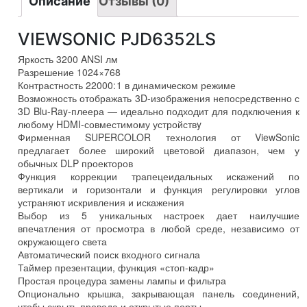
Описание
Отзывы (0)
VIEWSONIC PJD6352LS
Яркость 3200 ANSI лм
Разрешение 1024×768
Контрастность 22000:
1 в динамическом режиме
Возможность отображать 3D-изображения непосредственно с
3D Blu-Ray-плеера — идеально подходит для подключения к
любому HDMI-совместимому устройствy
Фирменная SUPERCOLOR технология от ViewSonic
предлагает более широкий цветовой диапазон, чем у
обычных DLP проекторов
Функция коррекции трапецеидальных искажений по
вертикали и горизонтали и функция регулировки углов
устраняют искривления и искажения
Выбор из 5 уникальных настроек дает наилучшие
впечатления от просмотра в любой среде, независимо от
окружающего света
Автоматический поиск входного сигнала
Таймер презентации, функция «стоп-кадр»
Простая процедура замены лампы и фильтра
Опционально крышка, закрывающая панель соединений,
чтобы скрыть провода и открытые порты