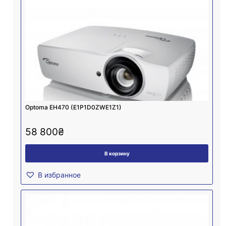
Optoma EH470 (E1P1D0ZWE1Z1)
58 800
₴
В корзину
В избранное