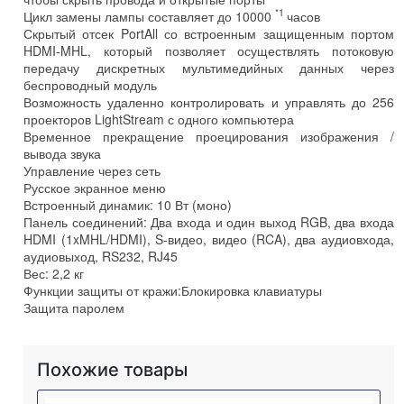
*1
Цикл замены лампы составляет до 10000
часов
Скрытый отсек PortAll со встроенным защищенным портом
HDMI-MHL, который позволяет осуществлять потоковую
передачу дискретных мультимедийных данных через
беспроводный модуль
Возможность удаленно контролировать и управлять до 256
проекторов LightStream с одного компьютера
Временное прекращение проецирования изображения /
вывода звука
Управление через сеть
Русское экранное меню
Встроенный динамик: 10 Вт (моно)
Панель соединений: Два входа и один выход RGB, два входа
HDMI (1xMHL/HDMI), S-видео, видео (RCA), два аудиовхода,
аудиовыход, RS232, RJ45
Вес: 2,2 кг
Функции защиты от кражи:Блокировка клавиатуры
Защита паролем
Похожие товары