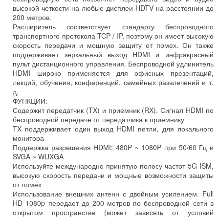
высокой четкости на любые дисплеи HDTV на расстоянии до
200 метров.
Расширитель соответствует стандарту беспроводного
транспортного протокола TCP / IP, поэтому он имеет высокую
скорость передачи и мощную защиту от помех. Он также
поддерживает зеркальный выход HDMI и инфракрасный
пульт дистанционного управления. Беспроводной удлинитель
HDMI широко применяется для офисных презентаций,
лекций, обучения, конференций, семейных развлечений и т.
д.
ФУНКЦИИ:
Содержит передатчик (TX) и приемник (RX). Сигнал HDMI по
беспроводной передаче от передатчика к приемнику
TX поддерживает один выход HDMI петли, для локального
монитора
Поддержка разрешения HDMI: 480P ~ 1080P при 50/60 Гц и
SVGA ~ WUXGA
Используйте международно принятую полосу частот 5G ISM,
высокую скорость передачи и мощные возможности защиты
от помех
Использование внешних антенн с двойным усилением. Full
HD 1080p передает до 200 метров по беспроводной сети в
открытом пространстве (может зависеть от условий