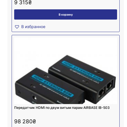
9 315
₴
В корзину
В избранное
Передатчик HDMI по двум витым парам AIRBASE IB-503
98 280
₴