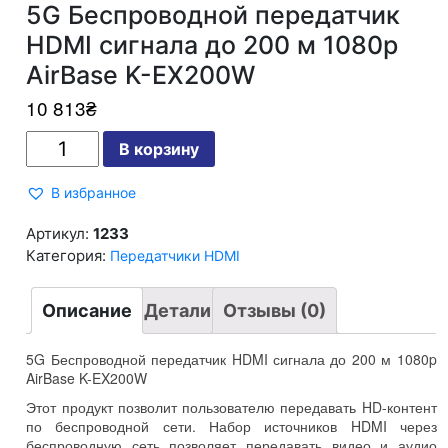
5G Беспроводной передатчик
HDMI сигнала до 200 м 1080p
AirBase K-EX200W
10 813
₴
Количество
В корзину
5G
Беспроводной
передатчик
В избранное
HDMI
сигнала
до
Артикул:
1233
200
Категория:
Передатчики HDMI
м
1080p
AirBase
K-
Описание
Детали
Отзывы (0)
EX200W
5G Беспроводной передатчик HDMI сигнала до 200 м 1080p
AirBase K-EX200W
Этот продукт позволит пользователю передавать HD-контент
по беспроводной сети. Набор источников HDMI через
беспроводную сеть позволяет передавать видео и аудио