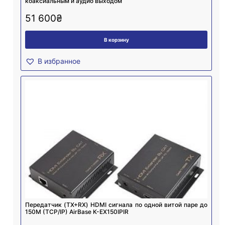
коаксиальным и аудио выходом
51 600
₴
В корзину
В избранное
Передатчик (TX+RX) HDMI сигнала по одной витой паре до
150M (TCP/IP) AirBase K-EX150IPIR