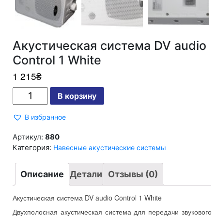
Акустическая система DV audio
Control 1 White
1 215
₴
Количество
В корзину
Акустическая
система
DV
В избранное
audio
Control
1
Артикул:
880
White
Категория:
Навесные акустические системы
Описание
Детали
Отзывы (0)
Акустическая система DV audio Control 1 White
Двухполосная акустическая система для передачи звукового