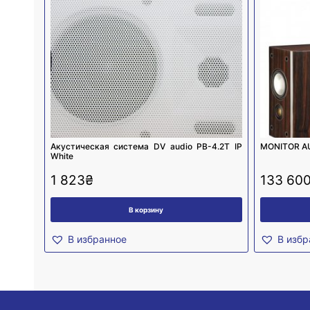
Акустическая система DV audio PB-4.2T IP
MONITOR A
White
1 823
₴
133 60
В корзину
В избранное
В избр