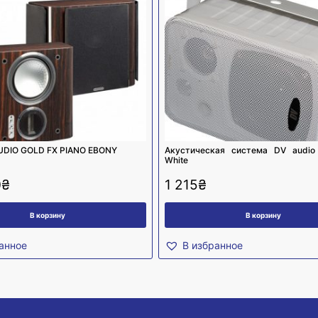
UDIO GOLD FX PIANO EBONY
Акустическая система DV audio 
White
0
₴
1 215
₴
В корзину
В корзину
анное
В избранное