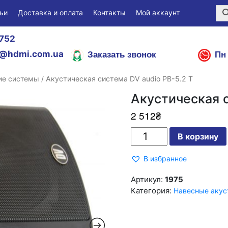
ьи
Доставка и оплата
Контакты
Мой аккаунт
752
Заказать звонок
Пн 
@hdmi.com.ua
ие системы
/ Акустическая система DV audio PB-5.2 T
Акустическая с
2 512
₴
Количество
В корзину
Акустическая
система
DV
В избранное
audio
PB-
5.2
Артикул:
1975
T
Категория:
Навесные акус