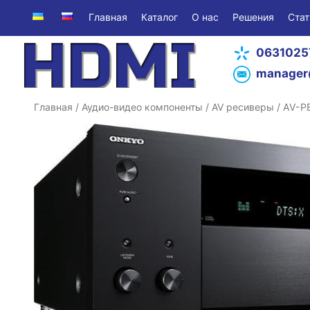
Главная
Каталог
О нас
Решения
Стат
0631025
manager
Главная
/
Аудио-видео компоненты
/
AV ресиверы
/ AV-Р