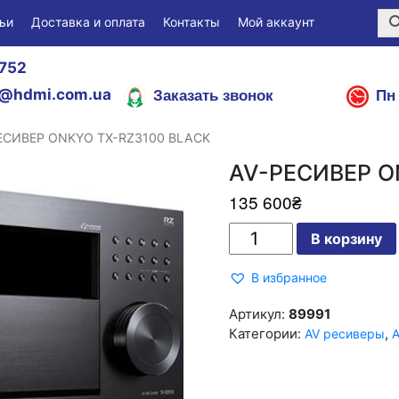
ьи
Доставка и оплата
Контакты
Мой аккаунт
752
Заказать звонок
Пн 
@hdmi.com.ua
ЕСИВЕР ONKYO TX-RZ3100 BLACK
AV-РЕСИВЕР O
135 600
₴
Количество
В корзину
AV-
РЕСИВЕР
ONKYO
В избранное
TX-
RZ3100
BLACK
Артикул:
89991
Категории:
,
AV ресиверы
А