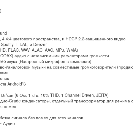
)
ound
 4:4:4 цветового пространства, и HDCP 2.2-защищенного видео
 Spotify, TIDAL, и Deezer
ueHD, FLAC, WAV, ALAC, AAC, MP3, WMA)
 / COAX) аудио с независимыми регуляторами громкости
ereo звука (Настроеный микрофон в комплекте)
вой/аналоговой музыки на совместимые громкоговорители (продаю
ками
онок
ств Android*6
 Вт/кан (6 Ом, 1 кГц, 10% THD, 1 Channel Driven, JEITA)
удио-Grade конденсаторы, отдельный трансформатор для режима 
я помех
тка сигнала без помех для всех каналов
F Аудио