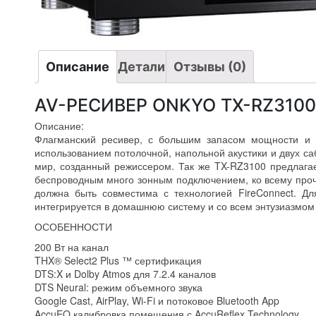
Описание
Детали
Отзывы (0)
AV-РЕСИВЕР ONKYO TX-RZ3100
Описание:
Флагманский ресивер, с большим запасом мощности и м
использованием потолочной, напольной акустики и двух с
мир, созданный режиссером. Так же TX-RZ3100 предлага
беспроводным много зонным подключением, ко всему проче
должна быть совместима с технологией FireConnect. Д
интегрируется в домашнюю систему и со всем энтузиазмом
ОСОБЕННОСТИ
200 Вт на канал
THX® Select2 Plus ™ сертификация
DTS:X и Dolby Atmos для 7.2.4 каналов
DTS Neural: режим объемного звука
Google Cast, AirPlay, Wi-Fi и потоковое Bluetooth App
AccuEQ калибровка помещения с AccuReflex Technology