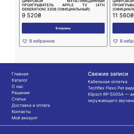
ЦИФРОВОЙ МУЛЬТИМЕДИЙНЫЙ
ЦИФРО
ПРОИГРЫВАТЕЛЬ APPLE TV (4TH
ПРОИГРЫ
GENERATION) 32GB (ОФИЦИАЛЬНЫЙ)
(ОФИЦИАЛ
9 520
₴
11 560
₴
В корзину
В избранное
В избр
Свежие записи
Главная
Каталог
Кабельная оплетка
О нас
Techflex Flexo Pet ви
Решения
Klipsch RP-500SA — а
Статьи
окружающего звучани
Доставка и оплата
Контакты
Мой аккаунт