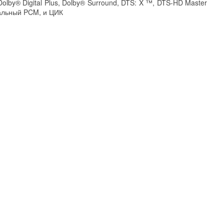
lby® Digital Plus, Dolby® Surround, DTS: X ™, DTS-HD Master
нальный PCM, и ЦИК