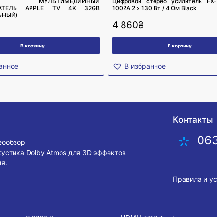
ВОЙ МУЛЬТИМЕДИЙНЫЙ
Цифровой стерео усилитель FX-
ВАТЕЛЬ APPLE TV 4K 32GB
1002A 2 х 130 Вт / 4 Ом Black
ЬНЫЙ)
4 860
₴
В корзину
В корзину
анное
В избранное
Контакты
06
деообзор
кустика Dolby Atmos для 3D эффектов
я.
Правила и у