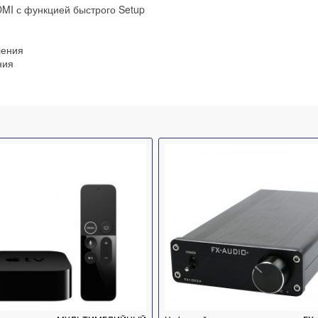
DMI с функцией быстрого Setup
ления
ния