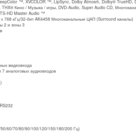
eepColor ™, XVCOLOR ™, LipSync, Dolby Atmos®, Dolby® TrueHD, Do
™, THX® Кино / Музыка / игры, DVD-Audio, Super Audio CD, Многока
DTS-HD Master Audio ™
2 х 768 кГц/32-бит AK4458 Многоканальные ЦАП (Surround каналы)
ы 2 и зоны 3
в
тных видеовхода
и 7 аналоговых аудиовходов
)
 RS232
50/60/70/80/90/100/120/150/180/200 Гц)