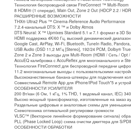
Технология беспроводной связи FireConnect ™ Multi-Room
8 HDMI® (1 спереди), Main Out, Zone 2 Out (HDCP 2.2 / HDR
РАСШИРЕННЫЕ ВОЗМОЖНОСТИ
THX® Ultra2 Plus ™ Cinema-Reference Audio Performance
7.2.4-канальный DTS: X ™ и Dolby Atmos
DTS Neural: X ™ Upmixes Standard 5.1 и 7.1 формат в 3D S
HDMI поддержка 4K/60 Гц, высокий динамический диапазон,
Google Cast, AirPlay, Wi-Fi, Bluetooth, TuneIn Radio, Pandora,
USB Audio (DSD 11,2 МГц [Stereo], 192/24 PCM, Dolby® Tr
Zone 2 и Zone 3 выходы для Multi-Room (HDMI / Сеть / Opt
AccuEQ калибровка с AccuReflex для многоканального и St
Технология FireConnect для беспроводной передачи цифро
11.2 многоканальные выходы с пользовательскими настрой
Высококачественные банана-штекеры для подключения кол
Совместимый Remote App для iPhone/IPod Touch*5 и устрой
ОСОБЕННОСТИ УСИЛИТЕЛЯ
200 Вт/кан (6 Ом, 1 кГц, 1% THD, 1 ведомый канал, IEC) 340
Высоко мощный трансформатор, изготовленные на заказ а
Раздельные цифровые и аналоговые схемы для уменьшени
Схемотехника оптимальной регулировки громкости
VLSC™ (Векторное линейное формирование сигнала) обрабо
PLL (Phase Locked Loop) схема очистки джиттера для S/PDI
ОСОБЕННОСТИ ОБРАБОТКИ