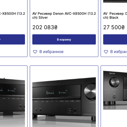
C-X8500H (13.2
AV Ресивер Denon AVC-X8500H (13.2
AV Ресивер D
сh) Silver
сh) Black
202 083
₴
27 500
₴
у
В корзину
В избранное
В избра