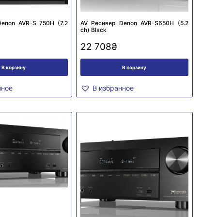
enon AVR-S 750H (7.2
AV Ресивер Denon AVR-S650H (5.2
сh) Black
22 708
₴
В корзину
В корзину
нное
В избранное