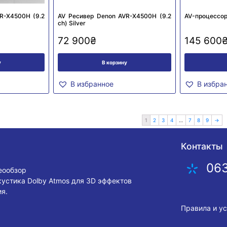
R-X4500H (9.2
AV Ресивер Denon AVR-X4500H (9.2
AV-процессор
сh) Silver
72 900
₴
145 600
у
В корзину
В избранное
В избра
1
2
3
4
…
7
8
9
→
Контакты
06
деообзор
кустика Dolby Atmos для 3D эффектов
я.
Правила и у