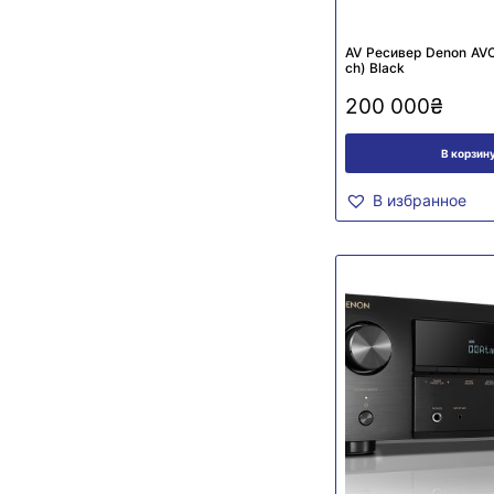
AV Ресивер Denon AV
сh) Black
200 000
₴
В корзин
В избранное