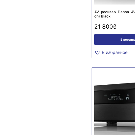
AV ресивер Denon AV
ch) Black
21 800
₴
В корзин
В избранное