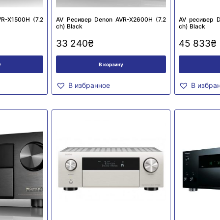
R-X1500H (7.2
AV Ресивер Denon AVR-X2600H (7.2
AV ресивер D
сh) Black
ch) Black
33 240
₴
45 833
₴
у
В корзину
В избранное
В избра