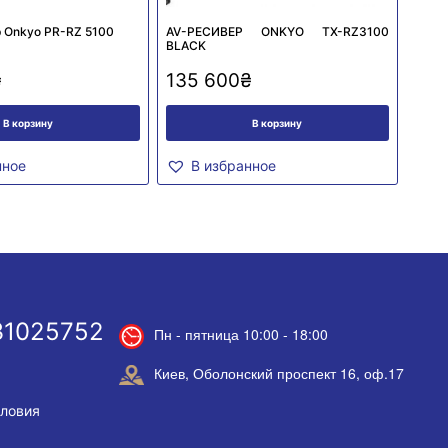
 Onkyo PR-RZ 5100
AV-РЕСИВЕР ONKYO TX-RZ3100
BLACK
₴
135 600
₴
В корзину
В корзину
нное
В избранное
31025752
Пн - пятница 10:00 - 18:00
Киев, Оболонский проспект 16, оф.17
словия