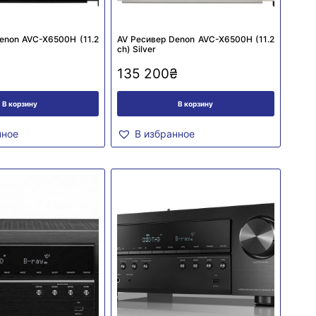
enon AVC-X6500H (11.2
AV Ресивер Denon AVC-X6500H (11.2
сh) Silver
135 200
₴
В корзину
В корзину
нное
В избранное