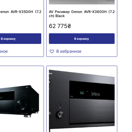
enon AVR-X3500H (7.2
AV Ресивер Denon AVR-X3600H (7.2
сh) Black
62 775
₴
В корзину
В корзину
нное
В избранное