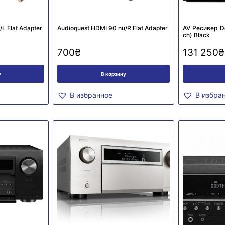
L Flat Adapter
Audioquest HDMI 90 nu/R Flat Adapter
AV Ресивер D
сh) Black
700
₴
131 250
₴
у
В корзину
В избранное
В избра