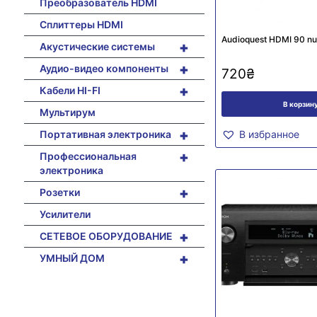
Преобразователь HDMI
Сплиттеры HDMI
Audioquest HDMI 90 nu/
+
Акустические системы
+
Аудио-видео компоненты
720
₴
+
Кабели HI-FI
В корзин
Мультирум
+
Портативная электроника
В избранное
+
Профессиональная
электроника
+
Розетки
Усилители
+
СЕТЕВОЕ ОБОРУДОВАНИЕ
+
УМНЫЙ ДОМ