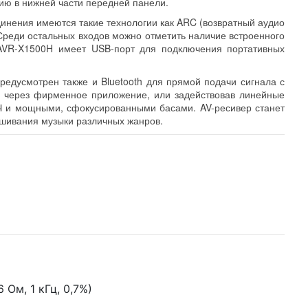
ию в нижней части передней панели.
нения имеются такие технологии как ARC (возвратный аудио
Среди остальных входов можно отметить наличие встроенного
 AVR-X1500H имеет USB-порт для подключения портативных
редусмотрен также и Bluetooth для прямой подачи сигнала с
м через фирменное приложение, или задействовав линейные
 и мощными, сфокусированными басами. AV-ресивер станет
ушивания музыки различных жанров.
6 Ом, 1 кГц, 0,7%)