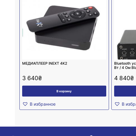
МЕДИАПЛЕЕР INEXT 4K2
Bluetooth у
Вт / 4 Ом Bl
3 640
₴
4 840
₴
В корзину
В избранное
В избр