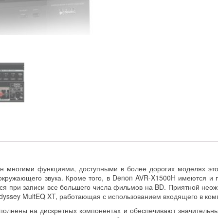
н многими функциями, доступными в более дорогих моделях это
ружающего звука. Кроме того, в Denon AVR-X1500H имеются и пр
я при записи все большего числа фильмов на BD. Приятной неож
dyssey MultEQ XT, работающая с использованием входящего в ком
полнены на дискретных компонентах и обеспечивают значительн