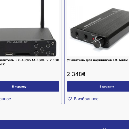
силитель FX-Audio M-160E 2 х 138
Усилитель для наушников FX-Audio
ack
2 348
₴
В корзину
В корзину
анное
В избранное