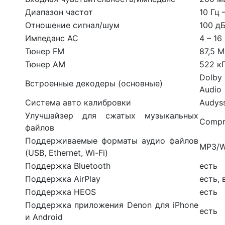
Диапазон частот
10 Гц 
Отношение сигнал/шум
100 дБ
Импеданс АС
4 – 16
Тюнер FM
87,5 М
Тюнер AM
522 кГ
Dolby 
Встроенные декодеры (основные)
Audio
Система авто калибровки
Audys
Улучшайзер для сжатых музыкальных
Compre
файлов
Поддерживаемые форматы аудио файлов
MP3/W
(USB, Ethernet, Wi-Fi)
Поддержка Bluetooth
есть
Поддержка AirPlay
есть, 
Поддержка HEOS
есть
Поддержка приложения Denon для iPhone
есть
и Android