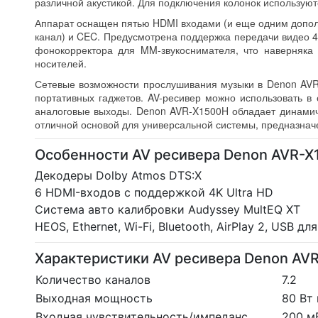
различной акустикой. Для подключения колонок использую
Аппарат оснащен пятью HDMI входами (и еще одним допол
канал) и CEC. Предусмотрена поддержка передачи видео 4
фонокорректора для MM-звукоснимателя, что наверняка
носителей.
Сетевые возможности прослушивания музыки в Denon AVR-X
портативных гаджетов. AV-ресивер можно использовать 
аналоговые выходы. Denon AVR-X1500H обладает динами
отличной основой для универсальной системы, предназнач
Особенности AV ресивера Denon AVR-X
Декодеры Dolby Atmos DTS:X
6 HDMI-входов с поддержкой 4K Ultra HD
Система авто калибровки Audyssey MultEQ XT
HEOS, Ethernet, Wi-Fi, Bluetooth, AirPlay 2, USB 
Характеристики AV ресивера Denon AV
Количество каналов
7.2
Выходная мощность
80 Вт 
Входная чувствительность/импеданс
200 м