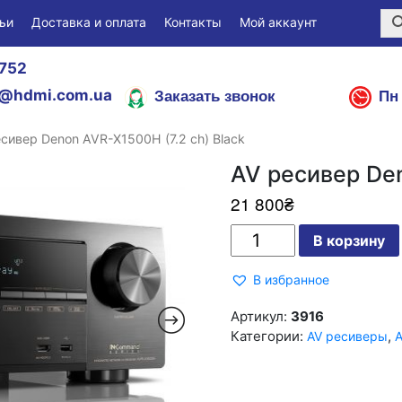
ьи
Доставка и оплата
Контакты
Мой аккаунт
752
Заказать звонок
Пн 
@hdmi.com.ua
сивер Denon AVR-X1500H (7.2 ch) Black
AV ресивер Den
21 800
₴
Количество
В корзину
AV
ресивер
Denon
В избранное
AVR-
X1500H
(7.2
Артикул:
3916
ch)
Категории:
,
AV ресиверы
А
Black