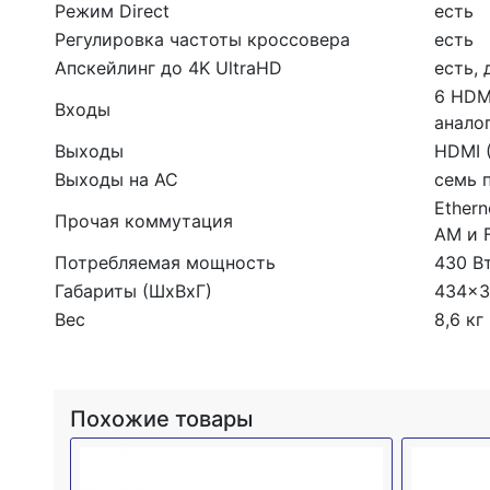
Режим Direct
есть
Регулировка частоты кроссовера
есть
Апскейлинг до 4K UltraHD
есть,
6 HDMI
Входы
анало
Выходы
HDMI (
Выходы на АС
семь 
Ether
Прочая коммутация
AM и 
Потребляемая мощность
430 Вт
Габариты (ШхВхГ)
434x3
Вес
8,6 кг
Похожие товары