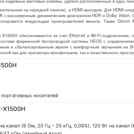
тся надежные винтовые клеммы, удобно расположенные в одну лин
нительным на передней панели), и HDMI-выходом. Для HDMI-соеди
K с расширенным динамическим диапазоном HDR и Dolby Vision. 
 понравится владельцам проигрывателей винила. Также Denon
1500H обеспечиваются за счет Ethernet и Wi-Fi-подключения, п
в составе фирменной беспроводной системы HEOS с управление
чным и сбалансированным звуком с комфортным звучанием на ВЧ
енной как для просмотра кинофильмов, так и качественного просл
1500H
для портативных носителей
R-X1500H
на канал (8 Ом, 20 Гц – 20 кГц, 0,08%), 120 Вт на канал (
В/47 кОм (линейный вход)