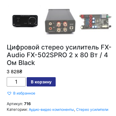
Цифровой стерео усилитель FX-
Audio FX-502SPRO 2 х 80 Вт / 4
Ом Black
3 828
₴
Количество
В корзину
Цифровой
стерео
усилитель
В избранное
FX-
Audio
FX-
Артикул:
716
502SPRO
Категории:
,
Аудио-видео компоненты
Стерео усилители
2
х