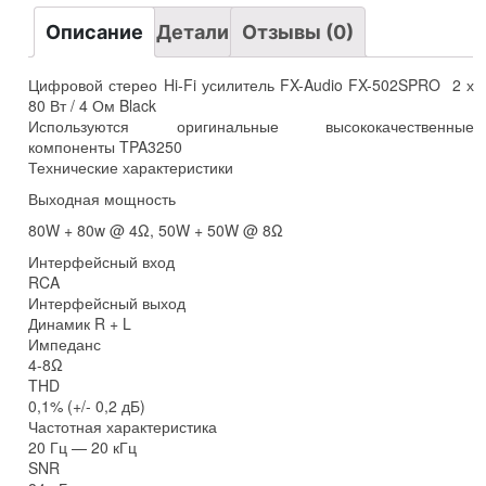
80
Вт
Описание
Детали
Отзывы (0)
/
4
Ом
Цифровой стерео Hi-Fi усилитель FX-Audio FX-502SPRO 2 х
Black
80 Вт / 4 Ом Black
Используются оригинальные высококачественные
компоненты TPA3250
Технические характеристики
Выходная мощность
80W + 80w @ 4Ω, 50W + 50W @ 8Ω
Интерфейсный вход
RCA
Интерфейсный выход
Динамик R + L
Импеданс
4-8Ω
THD
0,1% (+/- 0,2 дБ)
Частотная характеристика
20 Гц — 20 кГц
SNR