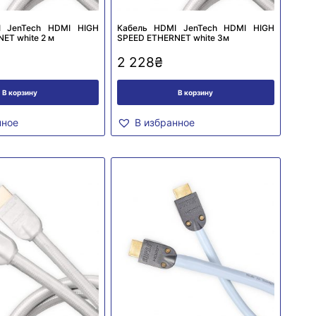
I JenTech HDMI HIGH
Кабель HDMI JenTech HDMI HIGH
ET white 2 м
SPEED ETHERNET white 3м
2 228
₴
В корзину
В корзину
нное
В избранное