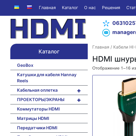
Главная
Каталог
О нас
Решения
Стат
0631025
manager
Главная
/
Кабели HI-
Каталог
HDMI шнур
GeoBox
Отображение 1–16 из
Катушки для кабеля Hannay
Reels
+
Кабельная оплетка
+
ПРОЕКТОРЫ/ЭКРАНЫ
Коммутаторы HDMI
Матрицы HDMI
Передатчики HDMI