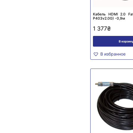
Кабель HDMI 2.0 Fa
P403v2.0G) -0,9м
1 377
₴
В корзин
В избранное