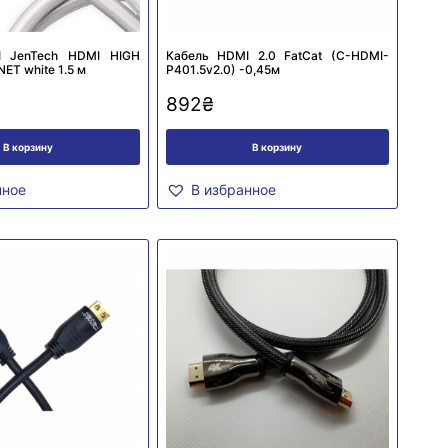
I JenTech HDMI HIGH
Кабель HDMI 2.0 FatCat (C-HDMI-
ET white 1.5 м
P401.5v2.0) -0,45м
892
₴
В корзину
В корзину
нное
В избранное