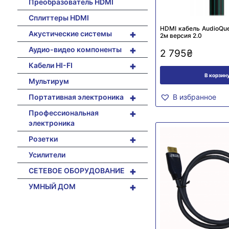
Преобразователь HDMI
Сплиттеры HDMI
HDMI кабель AudioQue
+
Акустические системы
2м версия 2.0
+
Аудио-видео компоненты
2 795
₴
+
Кабели HI-FI
В корзин
Мультирум
+
Портативная электроника
В избранное
+
Профессиональная
электроника
+
Розетки
Усилители
+
СЕТЕВОЕ ОБОРУДОВАНИЕ
+
УМНЫЙ ДОМ