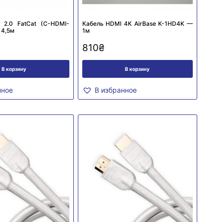
 2.0 FatCat (C-HDMI-
Кабель HDMI 4К AirBase K-1HD4K —
 4,5м
1м
810
₴
В корзину
В корзину
нное
В избранное