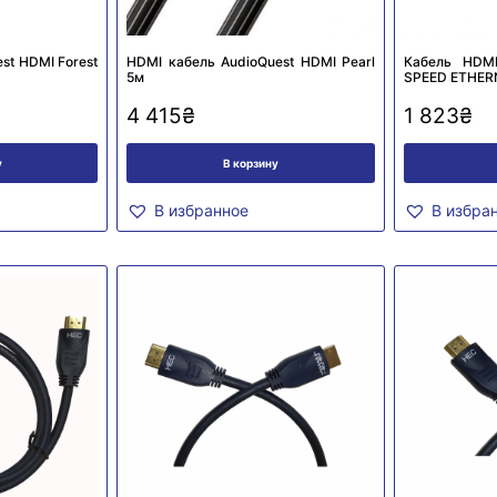
st HDMI Forest
HDMI кабель AudioQuest HDMI Pearl
Кабель HDM
5м
SPEED ETHERN
4 415
₴
1 823
₴
у
В корзину
В избранное
В избра