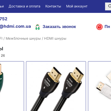
ьи
Доставка и оплата
Контакты
Мой аккаунт
752
Заказать звонок
Пн 
@hdmi.com.ua
FI
/
Межблочные шнуры
/ HDMI шнуры
ы
 26