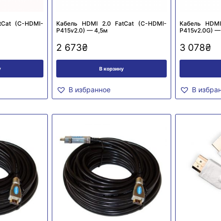
tCat (C-HDMI-
Кабель HDMI 2.0 FatCat (C-HDMI-
Кабель HDMI
P415v2.0) — 4,5м
P415v2.0G) —
2 673
₴
3 078
₴
у
В корзину
В избранное
В избра