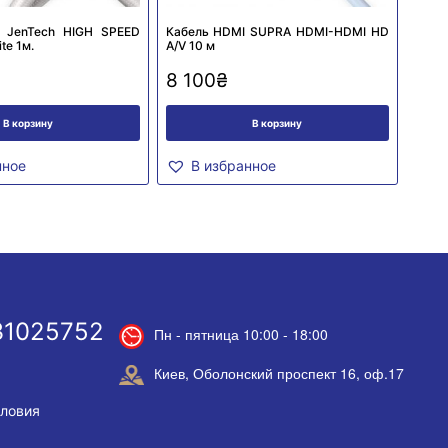
 JenTech HIGH SPEED
Кабель HDMI SUPRA HDMI-HDMI HD
te 1м.
A/V 10 м
8 100
₴
В корзину
В корзину
нное
В избранное
31025752
Пн - пятница 10:00 - 18:00
Киев, Оболонский проспект 16, оф.17
словия