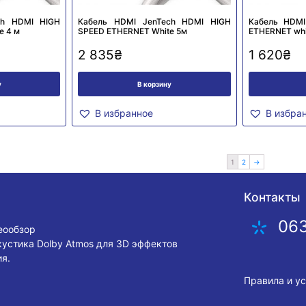
ch HDMI HIGH
Кабель HDMI JenTech HDMI HIGH
Кабель HDMI
e 4 м
SPEED ETHERNET White 5м
ETHERNET whi
2 835
₴
1 620
₴
у
В корзину
В избранное
В избра
1
2
→
Контакты
06
деообзор
кустика Dolby Atmos для 3D эффектов
я.
Правила и у