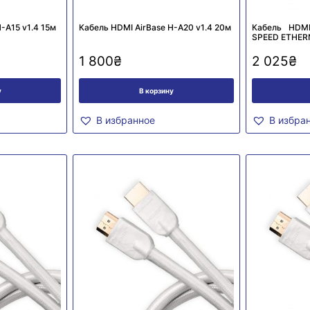
-A15 v1.4 15м
Кабель HDMI AirBase H-A20 v1.4 20м
Кабель HDM
SPEED ETHERN
1 800
₴
2 025
₴
у
В корзину
В избранное
В избра