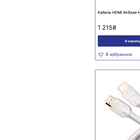
Кабель HDMI AirBase H
1 215
₴
В корзин
В избранное