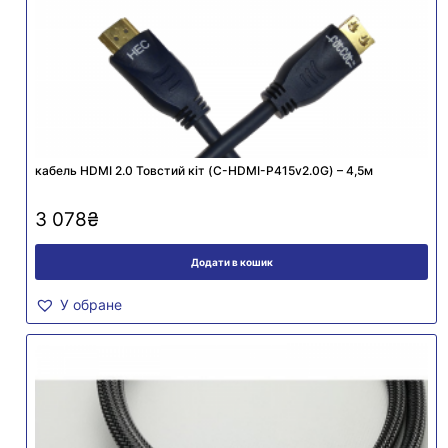
кабель HDMI 2.0 Товстий кіт (C-HDMI-P415v2.0G) – 4,5м
3 078
₴
Додати в кошик
У обране