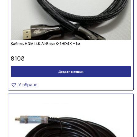
Кабель HDMI 4К AirBase K-1HD4K – 1м
810
₴
Додати в кошик
У обране