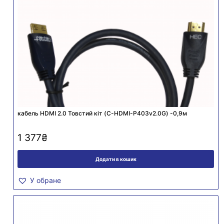
кабель HDMI 2.0 Товстий кіт (C-HDMI-P403v2.0G) -0,9м
1 377
₴
Додати в кошик
У обране