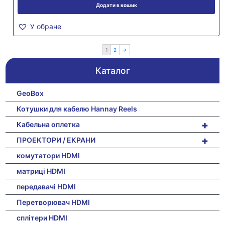
Додати в кошик
У обране
1
2
→
Каталог
GeoBox
Котушки для кабелю Hannay Reels
+
Кабельна оплетка
+
ПРОЕКТОРИ / ЕКРАНИ
комутатори HDMI
матриці HDMI
передавачі HDMI
Перетворювач HDMI
сплітери HDMI