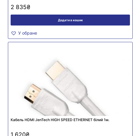
2 835
₴
Додати в кошик
У обране
Кабель HDMI JenTech HIGH SPEED ETHERNET білий 1м.
1 620
₴