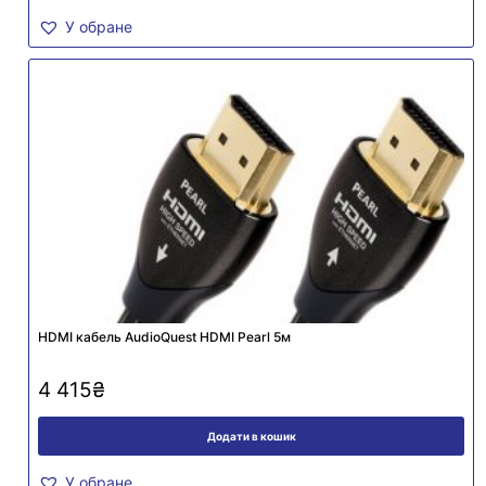
У обране
HDMI кабель AudioQuest HDMI Pearl 5м
4 415
₴
Додати в кошик
У обране