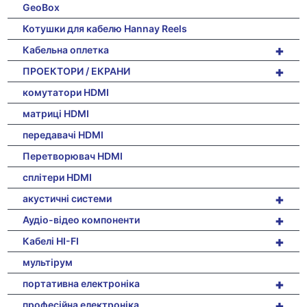
GeoBox
Котушки для кабелю Hannay Reels
+
Кабельна оплетка
+
ПРОЕКТОРИ / ЕКРАНИ
комутатори HDMI
матриці HDMI
передавачі HDMI
Перетворювач HDMI
сплітери HDMI
+
акустичні системи
+
Аудіо-відео компоненти
+
Кабелі HI-FI
мультірум
+
портативна електроніка
+
професійна електроніка