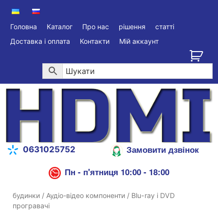
Головна
Каталог
Про нас
рішення
статті
Доставка і оплата
Контакти
Мій аккаунт
Замовити дзвінок
0631025752
Пн - п'ятниця 10:00 - 18:00
будинки
/
Аудіо-відео компоненти
/ Blu-ray і DVD
програвачі