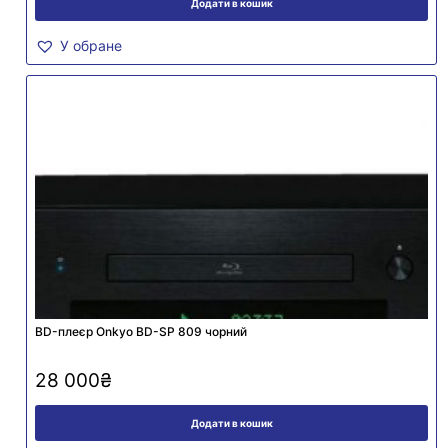
Додати в кошик
У обране
BD-плеєр Onkyo BD-SP 809 чорний
28 000
₴
Додати в кошик