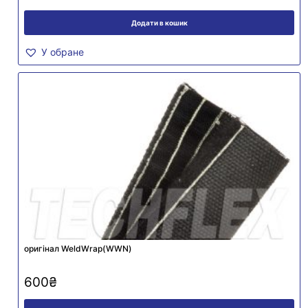
Додати в кошик
У обране
оригінал WeldWrap(WWN)
600
₴