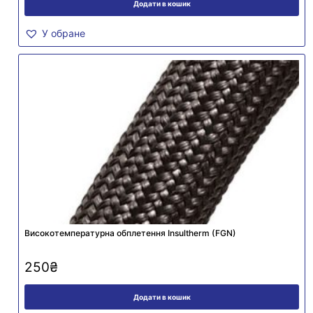
Додати в кошик
У обране
Високотемпературна обплетення Insultherm (FGN)
250
₴
Додати в кошик