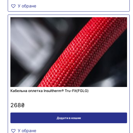
У обране
Кабельна оплетка Insultherm® Tru-Fit(FGLG)
268
₴
Додати в кошик
У обране