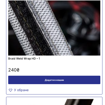
Braid Weld Wrap HD – 1
240
₴
Додати в кошик
У обране