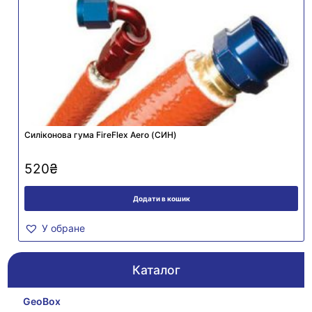
Силіконова гума FireFlex Aero (СИН)
520
₴
Додати в кошик
У обране
Каталог
GeoBox