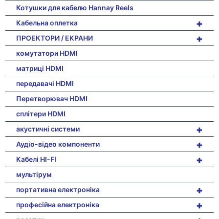
Котушки для кабелю Hannay Reels
+
Кабельна оплетка
+
ПРОЕКТОРИ / ЕКРАНИ
комутатори HDMI
матриці HDMI
передавачі HDMI
Перетворювач HDMI
сплітери HDMI
+
акустичні системи
+
Аудіо-відео компоненти
+
Кабелі HI-FI
мультірум
+
портативна електроніка
+
професійна електроніка