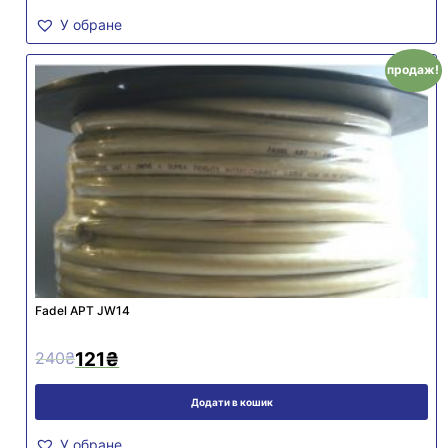
У обране
продаж!
Fadel АРТ JW14
240
₴
121
₴
Додати в кошик
У обране