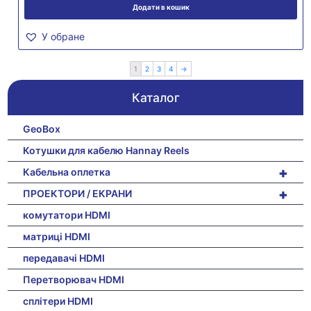
Додати в кошик
У обране
1
2
3
4
→
Каталог
GeoBox
Котушки для кабелю Hannay Reels
+
Кабельна оплетка
+
ПРОЕКТОРИ / ЕКРАНИ
комутатори HDMI
матриці HDMI
передавачі HDMI
Перетворювач HDMI
сплітери HDMI