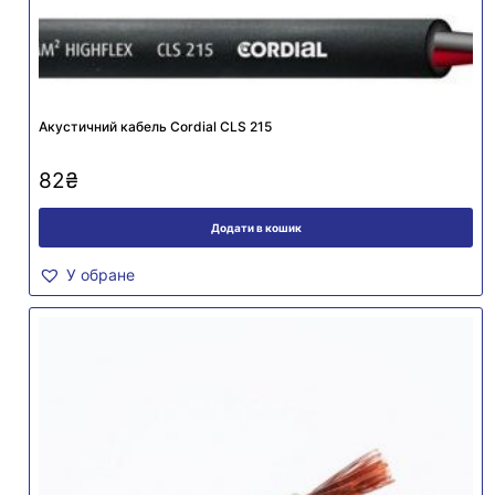
Акустичний кабель Cordial CLS 215
82
₴
Додати в кошик
У обране