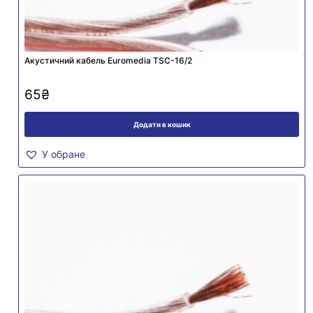
Акустичний кабель Euromedia TSC-16/2
65
₴
Додати в кошик
У обране