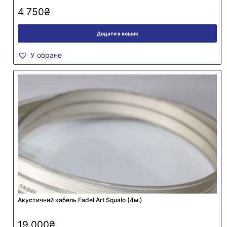
4 750
₴
Додати в кошик
У обране
Акустичний кабель Fadel Art Squalo (4м.)
19 000
₴