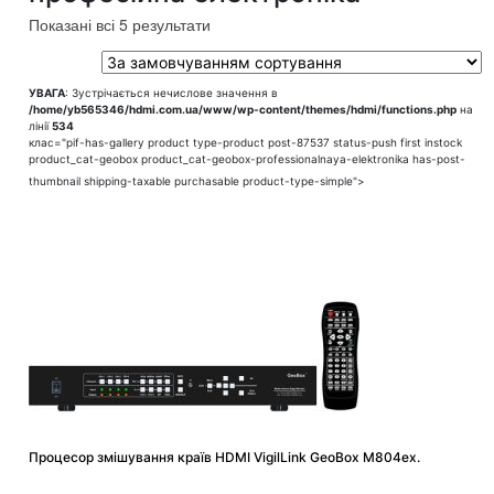
Показані всі 5 результати
УВАГА
: Зустрічається нечислове значення в
/home/yb565346/hdmi.com.ua/www/wp-content/themes/hdmi/functions.php
на
лінії
534
клас="pif-has-gallery product type-product post-87537 status-push first instock
product_cat-geobox product_cat-geobox-professionalnaya-elektronika has-post-
thumbnail shipping-taxable purchasable product-type-simple">
Процесор змішування країв HDMI VigilLink GeoBox M804ex.