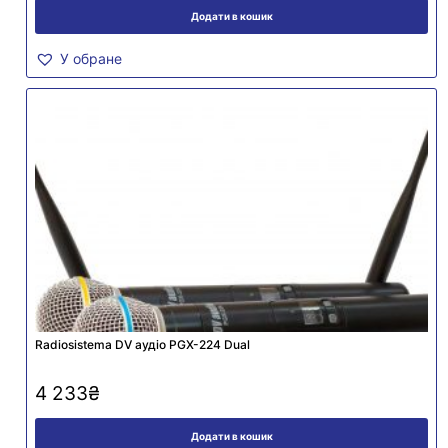
Додати в кошик
У обране
Radiosistema DV аудіо PGX-224 Dual
4 233
₴
Додати в кошик