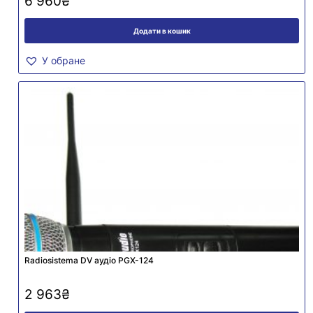
6 960
₴
Додати в кошик
У обране
Radiosistema DV аудіо PGX-124
2 963
₴