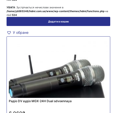
УВАГА
: Зустрічається нечислове значення в
/home/yb565346/hdmi.com.ua/www/wp-content/themes/hdmi/functions.php
на
лінії
534
Додати в кошик
У обране
Радіо DV аудіо MGX-24H Dual sdvoennaya