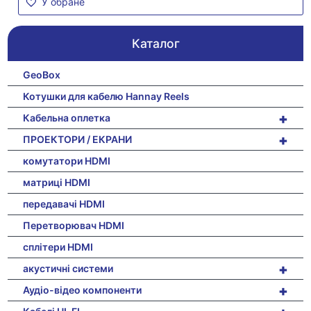
У обране
Каталог
GeoBox
Котушки для кабелю Hannay Reels
+
Кабельна оплетка
+
ПРОЕКТОРИ / ЕКРАНИ
комутатори HDMI
матриці HDMI
передавачі HDMI
Перетворювач HDMI
сплітери HDMI
+
акустичні системи
+
Аудіо-відео компоненти