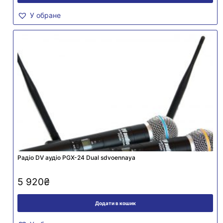
У обране
Радіо DV аудіо PGX-24 Dual sdvoennaya
5 920
₴
Додати в кошик