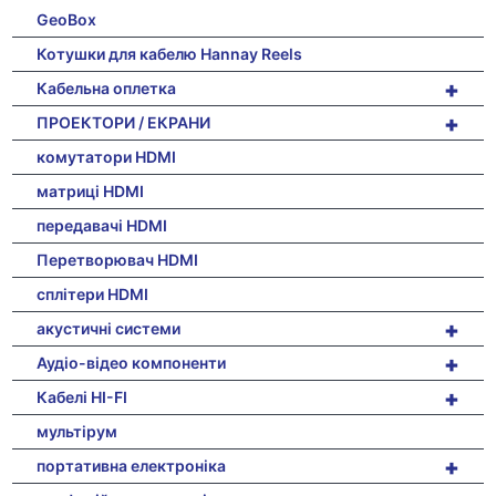
GeoBox
Котушки для кабелю Hannay Reels
+
Кабельна оплетка
+
ПРОЕКТОРИ / ЕКРАНИ
комутатори HDMI
матриці HDMI
передавачі HDMI
Перетворювач HDMI
сплітери HDMI
+
акустичні системи
+
Аудіо-відео компоненти
+
Кабелі HI-FI
мультірум
+
портативна електроніка