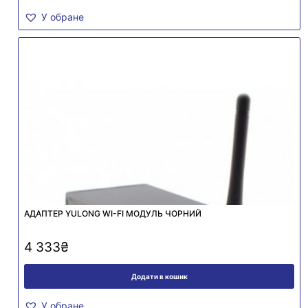
У обране
АДАПТЕР YULONG WI-FI МОДУЛЬ ЧОРНИЙ
4 333
₴
Додати в кошик
У обране