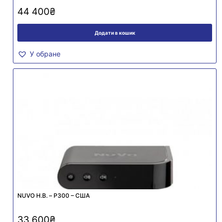
44 400
₴
Додати в кошик
У обране
NUVO Н.В. – P300 – США
33 600
₴