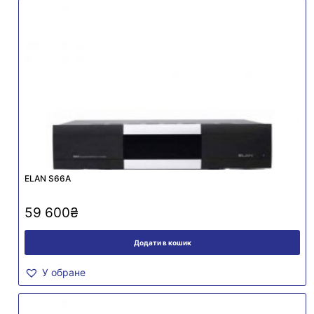
ELAN S66A
59 600
₴
Додати в кошик
У обране