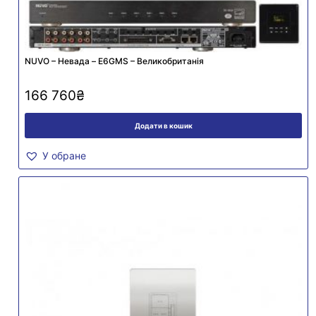
NUVO – Невада – E6GMS – Великобританія
166 760
₴
Додати в кошик
У обране