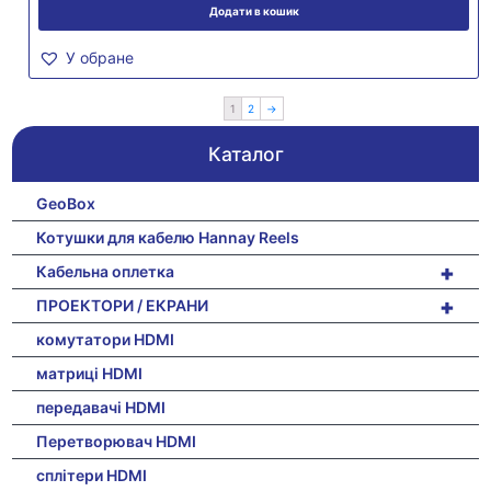
Додати в кошик
У обране
1
2
→
Каталог
GeoBox
Котушки для кабелю Hannay Reels
+
Кабельна оплетка
+
ПРОЕКТОРИ / ЕКРАНИ
комутатори HDMI
матриці HDMI
передавачі HDMI
Перетворювач HDMI
сплітери HDMI