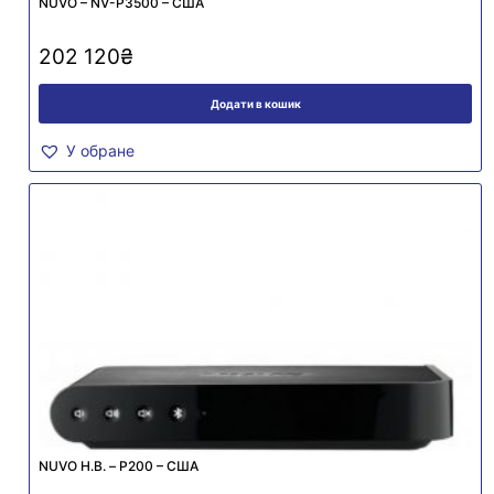
NUVO – NV-P3500 – США
202 120
₴
Додати в кошик
У обране
NUVO Н.В. – P200 – США