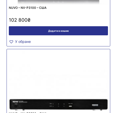
NUVO – NV-P3100 – США
102 800
₴
Додати в кошик
У обране