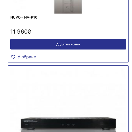
NUVO – NV-P10
11 960
₴
Додати в кошик
У обране