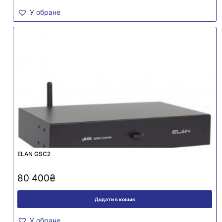
У обране
ELAN GSC2
80 400
₴
Додати в кошик
У обране