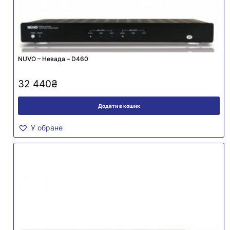
NUVO – Невада – D460
32 440
₴
Додати в кошик
У обране