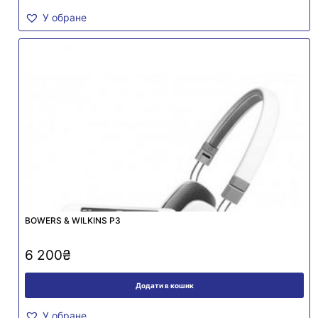
У обране
BOWERS & WILKINS P3
6 200
₴
Додати в кошик
У обране