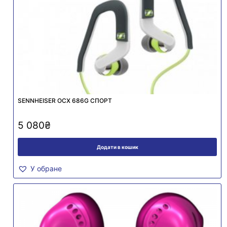
SENNHEISER OCX 686G СПОРТ
5 080
₴
Додати в кошик
У обране