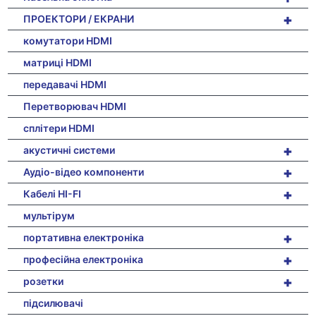
+
ПРОЕКТОРИ / ЕКРАНИ
комутатори HDMI
матриці HDMI
передавачі HDMI
Перетворювач HDMI
сплітери HDMI
+
акустичні системи
+
Аудіо-відео компоненти
+
Кабелі HI-FI
мультірум
+
портативна електроніка
+
професійна електроніка
+
розетки
підсилювачі