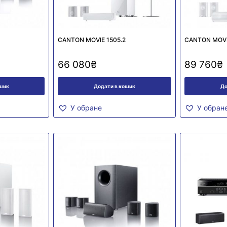
CANTON MOVIE 1505.2
CANTON MOVI
66 080
₴
89 760
₴
ошик
Додати в кошик
До
У обране
У обран