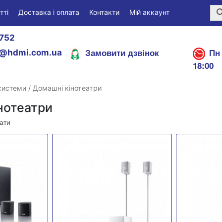
тті
Доставка і оплата
Контакти
Мій аккаунт
752
Замовити дзвінок
Пн 
@hdmi.com.ua
18:00
 системи
/ Домашні кінотеатри
нотеатри
тати