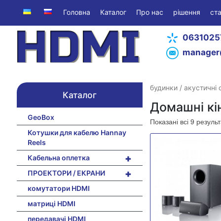
Головна
Каталог
Про нас
рішення
ста
0631025
manager
будинки
/
акустичні
Каталог
Домашні кі
GeoBox
Показані всі 9 резуль
Котушки для кабелю Hannay
Reels
+
Кабельна оплетка
+
ПРОЕКТОРИ / ЕКРАНИ
комутатори HDMI
матриці HDMI
передавачі HDMI