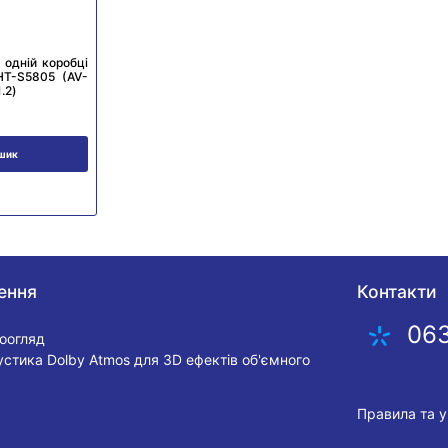
 одній коробці
HT-S5805 (AV-
.2)
ошик
ення
Контакти
06
еоогляд
устика Dolby Atmos для 3D ефектів об'ємного
Правила та 