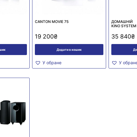
CANTON MOVIE 75
ДОМАШНІЙ 
KINO SYSTEM
19 200
₴
35 840
₴
ошик
Додати в кошик
До
У обране
У обран