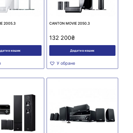
E 2005.3
CANTON MOVIE 2050.3
132 200
₴
дати в кошик
Додати в кошик
е
У обране