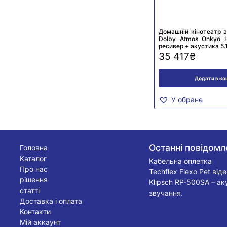
Домашній кінотеатр в
Dolby Atmos Onkyo 
ресивер + акустика 5.1
35 417
₴
Додати в к
У обране
Останні повідомл
Головна
Каталог
Кабельна оплетка
Про нас
Techflex Flexo Pet від
рішення
Klipsch RP-500SA – ак
статті
звучання.
Доставка і оплата
Контакти
Мій аккаунт