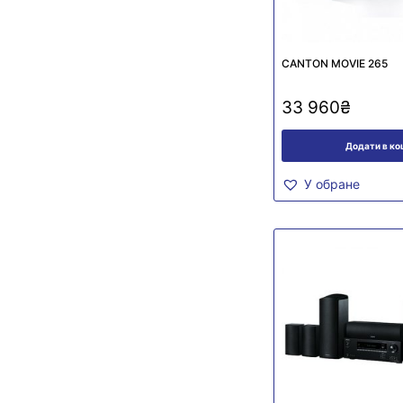
CANTON MOVIE 265
33 960
₴
Додати в к
У обране