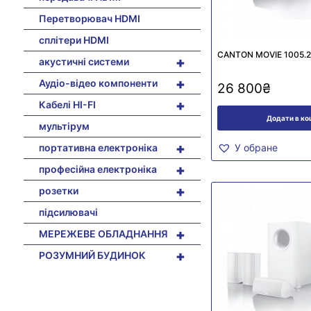
Перетворювач HDMI
сплітери HDMI
CANTON MOVIE 1005.2
+
акустичні системи
+
Аудіо-відео компоненти
26 800
₴
+
Кабелі HI-FI
Додати в к
мультірум
+
портативна електроніка
У обране
+
професійна електроніка
+
розетки
підсилювачі
+
МЕРЕЖЕВЕ ОБЛАДНАННЯ
+
РОЗУМНИЙ БУДИНОК