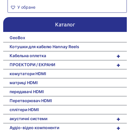
У обране
Каталог
GeoBox
Котушки для кабелю Hannay Reels
+
Кабельна оплетка
+
ПРОЕКТОРИ / ЕКРАНИ
комутатори HDMI
матриці HDMI
передавачі HDMI
Перетворювач HDMI
сплітери HDMI
+
акустичні системи
+
Аудіо-відео компоненти