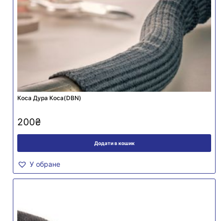
Коса Дура Коса(DBN)
200
₴
Додати в кошик
У обране