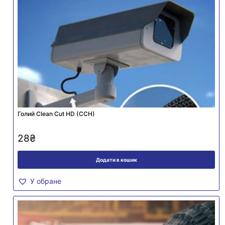
Голий Clean Cut HD (CCH)
28
₴
Додати в кошик
У обране