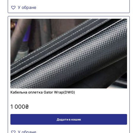
У обране
Кабельна оплетка Gator Wrap(DWG)
1 000
₴
Додати в кошик
У обране