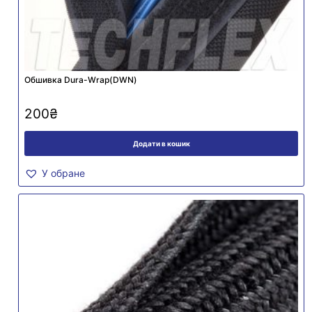
Обшивка Dura-Wrap(DWN)
200
₴
Додати в кошик
У обране