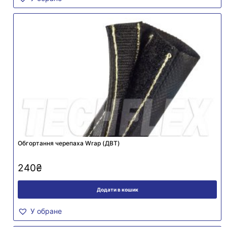
Обгортання черепаха Wrap (ДВТ)
240
₴
Додати в кошик
У обране