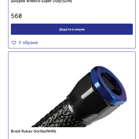
Шнурок Флексо Super Duty(SDN)
56
₴
Додати в кошик
У обране
Braid Rukav Gorilla(NHN)