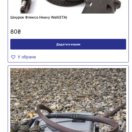
Шнурок Флексо Heavy Wall(ЕТА)
80
₴
Додати в кошик
У обране