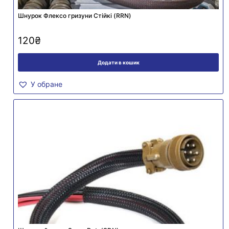
Шнурок Флексо гризуни Стійкі (RRN)
120
₴
Додати в кошик
У обране