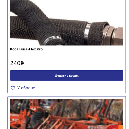
Коса Dura-Flex Pro
240
₴
Додати в кошик
У обране