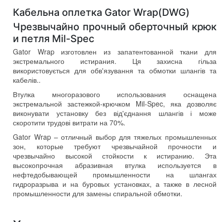
Кабельна оплетка Gator Wrap(DWG)
Чрезвычайно прочный оберточный крюк
и петля Mil-Spec
Gator Wrap изготовлен из запатентованной ткани для
экстремального истирания
. Ця захисна гільза
використовується для обв'язування та обмотки шлангів та
кабелів..
Втулка многоразового использования оснащена
экстремальной застежкой-крючком Mil-Spec
, яка дозволяє
виконувати установку без від'єднання шлангів і може
скоротити трудові витрати на 70%.
Gator Wrap
–
отличный выбор для тяжелых промышленных
зон
,
которые требуют чрезвычайной прочности и
чрезвычайно высокой стойкости к истиранию
.
Эта
высокопрочная абразивная втулка используется в
нефтедобывающей промышленности на шлангах
гидроразрыва и на буровых установках
,
а также в лесной
промышленности для замены спиральной обмотки
.