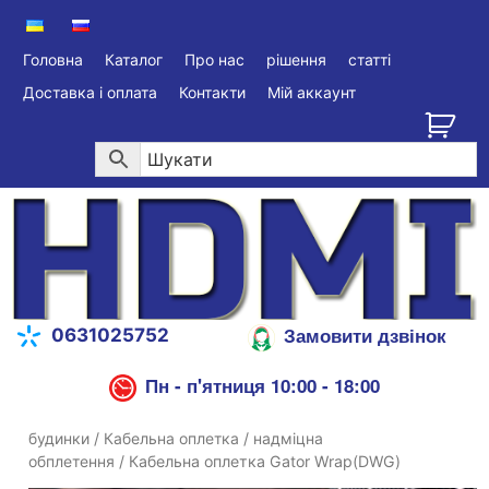
Головна
Каталог
Про нас
рішення
статті
Доставка і оплата
Контакти
Мій аккаунт
Замовити дзвінок
0631025752
Пн - п'ятниця 10:00 - 18:00
будинки
/
Кабельна оплетка
/
надміцна
обплетення
/ Кабельна оплетка Gator Wrap(DWG)