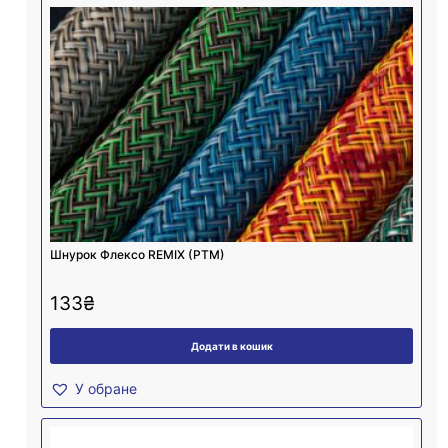
Шнурок Флексо REMIX (PTM)
133
₴
Додати в кошик
У обране