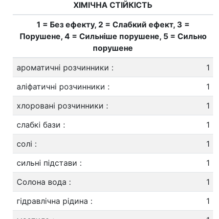
ХІМІЧНА СТІЙКІСТЬ
1 = Без ефекту, 2 = Слабкий ефект, 3 =
Порушене, 4 = Сильніше порушене, 5 = Сильно
порушене
ароматичні розчинники
:
1
аліфатичні розчинники
:
1
хлоровані розчинники
:
1
слабкі бази
:
1
солі
:
1
сильні підстави
:
1
Солона вода
:
1
гідравлічна рідина
:
1