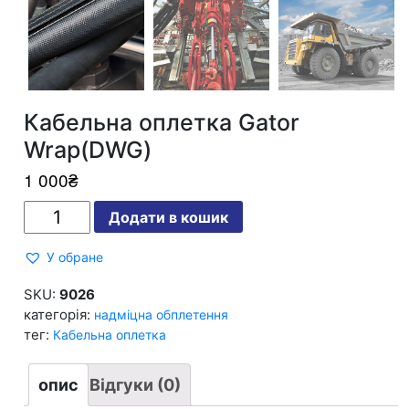
Кабельна оплетка Gator
Wrap(DWG)
1 000
₴
Кабельна
Додати в кошик
оплетка
Gator
Wrap(DWG)
У обране
кількість
SKU:
9026
категорія:
надміцна обплетення
тег:
Кабельна оплетка
опис
Відгуки (0)