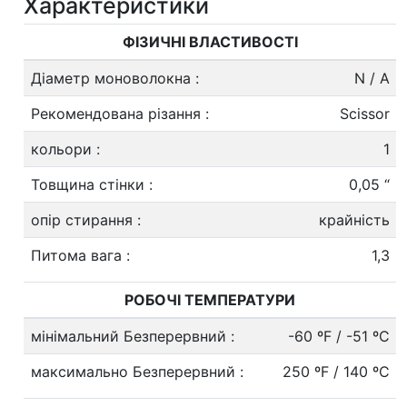
Характеристики
ФІЗИЧНІ ВЛАСТИВОСТІ
Діаметр моноволокна
:
N / А
Рекомендована різання
:
Scissor
кольори
:
1
Товщина стінки
:
0,05 “
опір стирання
:
крайність
Питома вага
:
1,3
РОБОЧІ ТЕМПЕРАТУРИ
мінімальний Безперервний
:
-60 ºF / -51 ºC
максимально Безперервний
:
250 ºF / 140 ºC