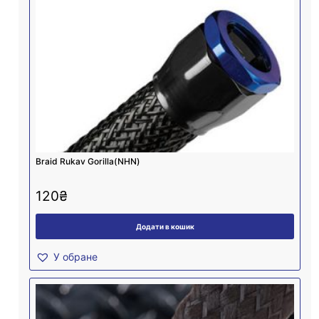
Braid Rukav Gorilla(NHN)
120
₴
Додати в кошик
У обране