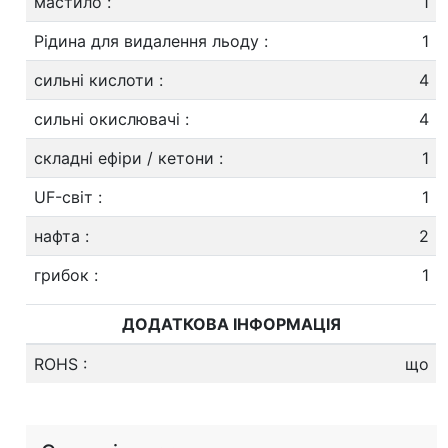
мастило
:
1
Рідина для видалення льоду
:
1
сильні кислоти
:
4
сильні окислювачі
:
4
складні ефіри / кетони
:
1
UF-світ
:
1
нафта
:
2
грибок
:
1
ДОДАТКОВА ІНФОРМАЦІЯ
ROHS
:
що