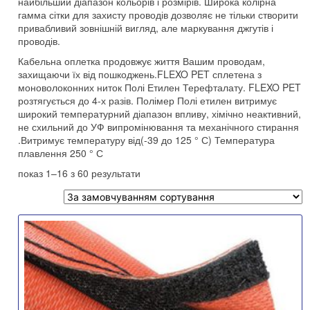
найбільший діапазон кольорів і розмірів. Широка колірна
гамма сітки для захисту проводів дозволяє не тільки створити
привабливий зовнішній вигляд, але маркування джгутів і
проводів.
Кабельна оплетка продовжує життя Вашим проводам,
захищаючи їх від пошкоджень.FLEXO PET сплетена з
моноволоконних ниток Полі Етилен Терефталату. FLEXO PET
розтягується до 4-х разів. Полімер Полі етилен витримує
широкий температурний діапазон впливу, хімічно неактивний,
не схильний до УФ випромінювання та механічного стирання
.Витримує температуру від(-39 до 125 ° С) Температура
плавлення 250 ° С
показ 1–16 з 60 результати