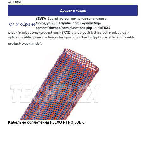
лінії
534
Додати в кошик
УВАГА
: Зустрічається нечислове значення в
/home/yb565346/hdmi.com.ua/www/wp-
У обране
content/themes/hdmi/functions.php
на лінії
534
клас="product type-product post-37737 status-push last instock product_cat-
opletka-obshhego-naznacheniya has-post-thumbnail shipping-taxable purchasable
product-type-simple">
Кабельне обплетення FLEXO PTN0.50BK