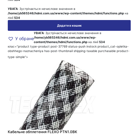
УВАГА
: Зустрічається нечислове значення в
/home/yb565346/hdmi.com.ua/www/wp-content/themes/hdmi/functions.php
на
лінії
534
Додати в кошик
УВАГА
: Зустрічається нечислове значення в
/home/yb565346/hdmi.com.ua/www/wp-
У обране
content/themes/hdmi/functions.php
на лінії
534
клас="product type-product post-37769 status-push instock product_cat-opletka-
obshhego-naznacheniya has-post-thumbnail shipping-taxable purchasable product-
type-simple">
Кабельне обплетення FLEXO PTN1.0BK