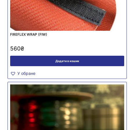
FIREFLEX WRAP (FIW)
560
₴
Додати в кошик
У обране