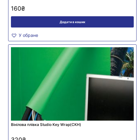
160
₴
Додати в кошик
У обране
Вінілова плівка Studio Key Wrap(СКН)
320
₴