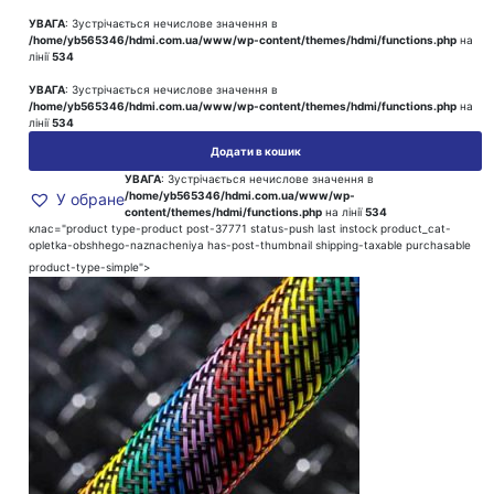
УВАГА
: Зустрічається нечислове значення в
/home/yb565346/hdmi.com.ua/www/wp-content/themes/hdmi/functions.php
на
лінії
534
УВАГА
: Зустрічається нечислове значення в
/home/yb565346/hdmi.com.ua/www/wp-content/themes/hdmi/functions.php
на
лінії
534
Додати в кошик
УВАГА
: Зустрічається нечислове значення в
/home/yb565346/hdmi.com.ua/www/wp-
У обране
content/themes/hdmi/functions.php
на лінії
534
клас="product type-product post-37771 status-push last instock product_cat-
opletka-obshhego-naznacheniya has-post-thumbnail shipping-taxable purchasable
product-type-simple">