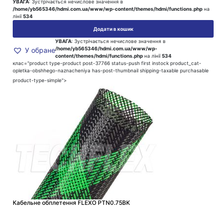
УВАГА
: Зустрічається нечислове значення в
/home/yb565346/hdmi.com.ua/www/wp-content/themes/hdmi/functions.php
на
лінії
534
Додати в кошик
УВАГА
: Зустрічається нечислове значення в
/home/yb565346/hdmi.com.ua/www/wp-
У обране
content/themes/hdmi/functions.php
на лінії
534
клас="product type-product post-37766 status-push first instock product_cat-
opletka-obshhego-naznacheniya has-post-thumbnail shipping-taxable purchasable
product-type-simple">
Кабельне обплетення FLEXO PTN0.75BK