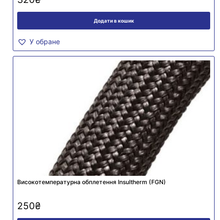
Додати в кошик
У обране
Високотемпературна обплетення Insultherm (FGN)
250
₴