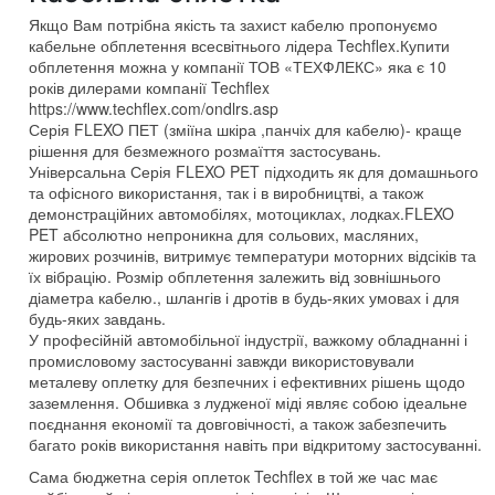
Якщо Вам потрібна якість та захист кабелю пропонуємо
кабельне обплетення всесвітнього лідера Techflex.Купити
обплетення можна у компанії ТОВ «ТЕХФЛЕКС» яка є 10
років дилерами компанії Techflex
https://www.techflex.com/ondlrs.asp
Серія FLEXO ПЕТ (зміїна шкіра ,панчіх для кабелю)- краще
рішення для безмежного розмаїття застосувань.
Універсальна Серія FLEXO PET підходить як для домашнього
та офісного використання, так і в виробництві, а також
демонстраційних автомобілях, мотоциклах, лодках.FLEXO
PET абсолютно непроникна для сольових, масляних,
жирових розчинів, витримує температури моторних відсіків та
їх вібрацію. Розмір обплетення залежить від зовнішнього
діаметра кабелю., шлангів і дротів в будь-яких умовах і для
будь-яких завдань.
У професійній автомобільної індустрії, важкому обладнанні і
промисловому застосуванні завжди використовували
металеву оплетку для безпечних і ефективних рішень щодо
заземлення. Обшивка з лудженої міді являє собою ідеальне
поєднання економії та довговічності, а також забезпечить
багато років використання навіть при відкритому застосуванні.
Сама бюджетна серія оплеток Techflex в той же час має