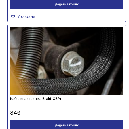
Додати в кошик
У обране
Кабельна оплетка Braid(ОВР)
84
₴
Додати в кошик