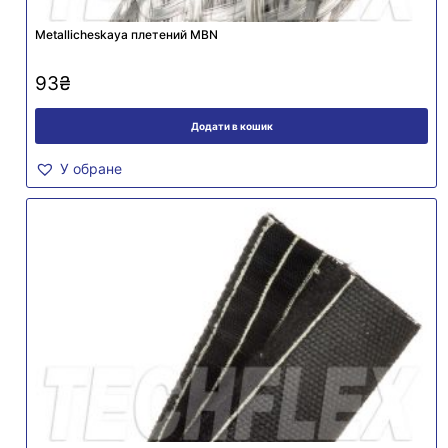
Metallicheskaya плетений MBN
93
₴
Додати в кошик
У обране