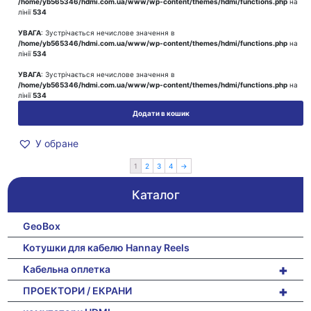
/home/yb565346/hdmi.com.ua/www/wp-content/themes/hdmi/functions.php
на
лінії
534
УВАГА
: Зустрічається нечислове значення в
/home/yb565346/hdmi.com.ua/www/wp-content/themes/hdmi/functions.php
на
лінії
534
УВАГА
: Зустрічається нечислове значення в
/home/yb565346/hdmi.com.ua/www/wp-content/themes/hdmi/functions.php
на
лінії
534
Додати в кошик
У обране
1
2
3
4
→
Каталог
GeoBox
Котушки для кабелю Hannay Reels
+
Кабельна оплетка
+
ПРОЕКТОРИ / ЕКРАНИ