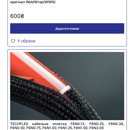
оригінал WeldWrap(WWN)
600
₴
Додати в кошик
У обране
TECHFLEX кабельна оплетка F6N0.13, F6N0.25, F6N0.38,
F6N0.50, F6N0.75, F6N1.00, F6N1.25, F6N1.50, F6N2.00