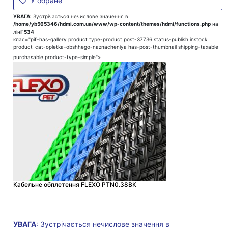
У обране
УВАГА
: Зустрічається нечислове значення в
/home/yb565346/hdmi.com.ua/www/wp-content/themes/hdmi/functions.php
на
лінії
534
клас="pif-has-gallery product type-product post-37736 status-publish instock
product_cat-opletka-obshhego-naznacheniya has-post-thumbnail shipping-taxable
purchasable product-type-simple">
Кабельне обплетення FLEXO PTN0.38BK
УВАГА
: Зустрічається нечислове значення в