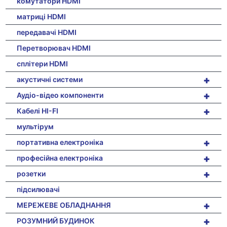
комутатори HDMI
матриці HDMI
передавачі HDMI
Перетворювач HDMI
сплітери HDMI
+
акустичні системи
+
Аудіо-відео компоненти
+
Кабелі HI-FI
мультірум
+
портативна електроніка
+
професійна електроніка
+
розетки
підсилювачі
+
МЕРЕЖЕВЕ ОБЛАДНАННЯ
+
РОЗУМНИЙ БУДИНОК