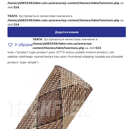
/home/yb565346/hdmi.com.ua/www/wp-content/themes/hdmi/functions.php
на
лінії
534
УВАГА
: Зустрічається нечислове значення в
/home/yb565346/hdmi.com.ua/www/wp-content/themes/hdmi/functions.php
на
лінії
534
Додати в кошик
УВАГА
: Зустрічається нечислове значення в
/home/yb565346/hdmi.com.ua/www/wp-
У обране
content/themes/hdmi/functions.php
на лінії
534
клас="product type-product post-37770 status-publish instock product_cat-
opletka-obshhego-naznacheniya has-post-thumbnail shipping-taxable purchasable
product-type-simple">