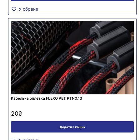
У обране
Кабельна оплетка FLEXO PET PTN0.13
20
₴
Додати в кошик