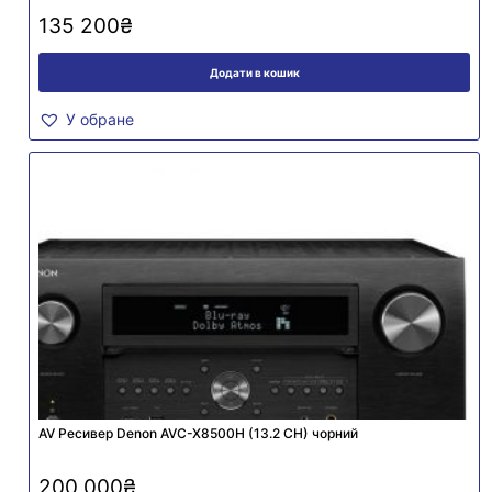
135 200
₴
Додати в кошик
У обране
AV Ресивер Denon AVC-X8500H (13.2 СH) чорний
200 000
₴