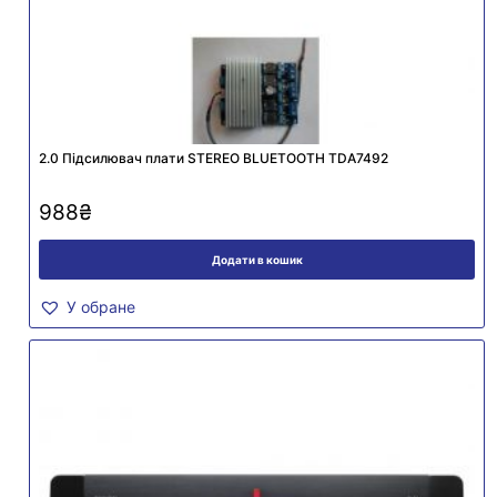
2.0 Підсилювач плати STEREO BLUETOOTH TDA7492
988
₴
Додати в кошик
У обране