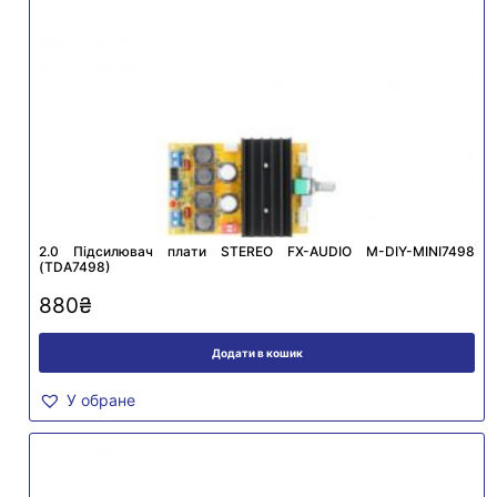
2.0 Підсилювач плати STEREO FX-AUDIO M-DIY-MINI7498
(TDA7498)
880
₴
Додати в кошик
У обране