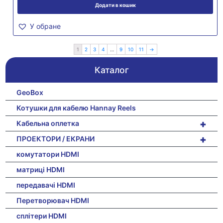
Додати в кошик
У обране
1
2
3
4
…
9
10
11
→
Каталог
GeoBox
Котушки для кабелю Hannay Reels
+
Кабельна оплетка
+
ПРОЕКТОРИ / ЕКРАНИ
комутатори HDMI
матриці HDMI
передавачі HDMI
Перетворювач HDMI
сплітери HDMI