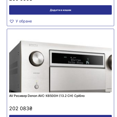
Додати в кошик
У обране
AV Ресивер Denon AVC-X8500H (13.2 СH) Срібло
202 083
₴