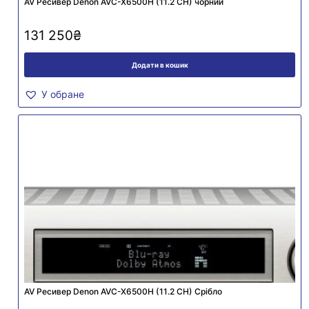
AV Ресивер Denon AVC-X6500H (11.2 СH) чорний
131 250
₴
Додати в кошик
У обране
AV Ресивер Denon AVC-X6500H (11.2 СH) Срібло