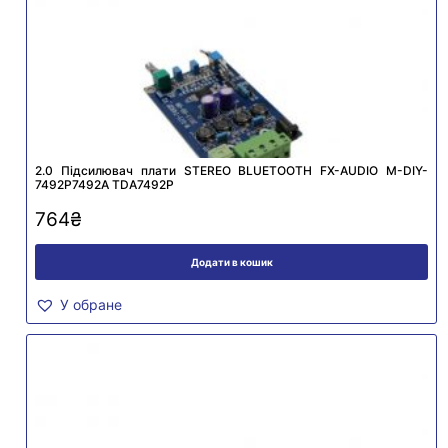
2.0 Підсилювач плати STEREO BLUETOOTH FX-AUDIO M-DIY-
7492P7492A TDA7492P
764
₴
Додати в кошик
У обране