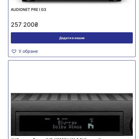
AUDIONET PRE I G3
257 200
₴
Додати в кошик
У обране