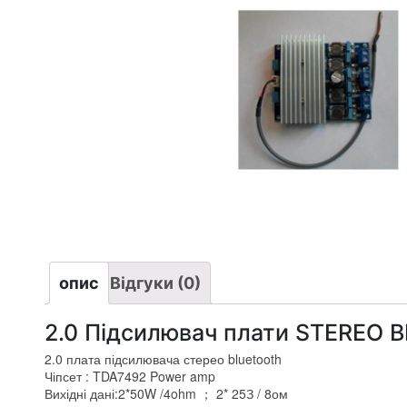
опис
Відгуки (0)
2.0 Підсилювач плати STEREO
2.0 плата підсилювача стерео bluetooth
Чіпсет :
TDA7492 Power amp
Вихідні дані:2*50
W /4ohm
； 2* 25З / 8ом