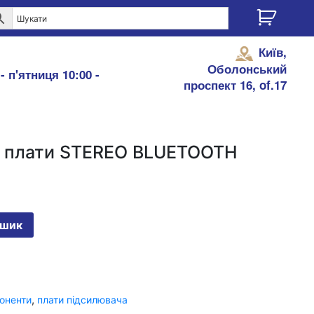
Київ,
Оболонський
- п'ятниця 10:00 -
проспект 16, of.17
ч плати STEREO BLUETOOTH
ошик
,
поненти
плати підсилювача