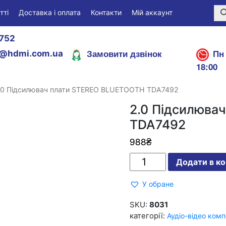
тті
Доставка і оплата
Контакти
Мій аккаунт
752
Замовити дзвінок
Пн 
@hdmi.com.ua
18:00
.0 Підсилювач плати STEREO BLUETOOTH TDA7492
2.0 Підсилюва
TDA7492
988
₴
2.0
Додати в к
Підсилювач
плати
STEREO
У обране
BLUETOOTH
TDA7492
кількість
SKU:
8031
категорії:
Аудіо-відео ком