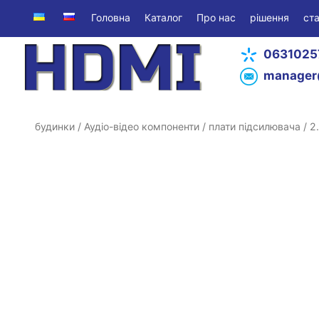
Головна
Каталог
Про нас
рішення
ста
0631025
manager
будинки
/
Аудіо-відео компоненти
/
плати підсилювача
/ 2