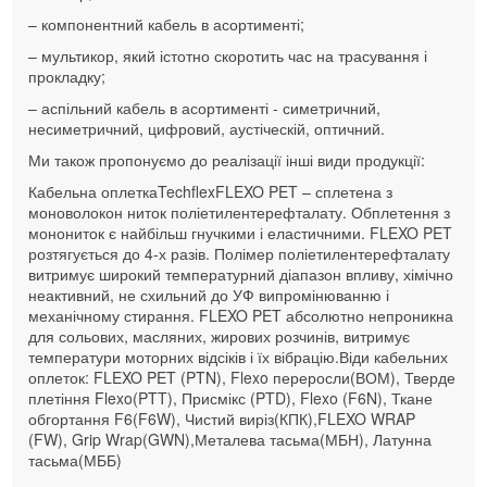
– компонентний кабель в асортименті;
– мультикор, який істотно скоротить час на трасування і
прокладку;
– а
спільний кабель
в асортименті - симетричний,
несиметричний, цифровий, аустіческій, оптичний.
Ми також пропонуємо до реалізації інші види продукції:
Кабельна оплетка
Techflex
FLEXO PET
– сплетена з
моноволокон ниток поліетилентерефталату. Обплетення з
монониток є найбільш гнучкими і еластичними. FLEXO PET
розтягується до 4-х разів. Полімер поліетилентерефталату
витримує широкий температурний діапазон впливу, хімічно
неактивний, не схильний до УФ випромінюванню і
механічному стирання. FLEXO PET абсолютно непроникна
для сольових, масляних, жирових розчинів, витримує
температури моторних відсіків і їх вібрацію.Віди кабельних
оплеток: FLEXO PET (PTN), Flexo переросли(ВОМ), Тверде
плетіння Flexo(PTT), Присмікс (PTD), Flexo (F6N), Ткане
обгортання F6(F6W), Чистий виріз(КПК),FLEXO WRAP
(FW), Grip Wrap(GWN),Металева тасьма(МБН), Латунна
тасьма(МББ)