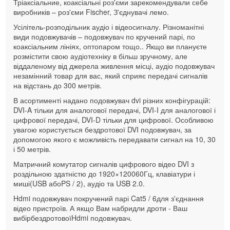
Т
ріаксіальние, коаксіальні
роз'єми
зарекомендували себе
виробників – роз'єми Fischer, З'єднувачі лемо.
У
сілітель-розподільник аудіо і відеосигналу
. Різноманітні
види подовжувачів – подовжувач по кручений парі, по
коаксіальним лініях, оптопаром тощо.. Якщо ви плануєте
розмістити свою аудіотехніку в більш зручному, але
віддаленому від джерела живлення місці, аудіо подовжувач
незамінний товар для вас, який сприяє передачі сигналів
на відстань до 300 метрів.
В асортименті надано подовжувач dvi різних конфігурацій:
DVI-A тільки для аналогової передачі, DVI-I для аналогової і
цифрової передачі, DVI-D тільки для цифрової. Особливою
увагою користується бездротової DVI подовжувач, за
допомогою якого є можливість передавати сигнал на 10, 30
і 50 метрів.
Матричний комутатор сигналів цифрового відео DVI з
роздільною здатністю до 1920×120060Гц, клавіатури і
миші(USB абоPS / 2), аудіо та USB 2.0.
Hdmi подовжувач по
кручений парі Cat5 / 6
для з'єднання
відео пристроїв. А якщо Вам набридли дроти - Ваш
вибір
бездротової
Hdmi подовжувач
.