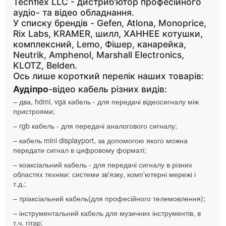
Techflex LLC - дистриб'ютор професійного
аудіо- та відео обладнання.
У списку брендів - Gefen, Atlona, Monoprice,
Rix Labs, KRAMER, шилл, ХАННЕЕ котушки,
комплексний, Lemo, Фішер, канарейка,
Neutrik, Amphenol, Marshall Electronics,
KLOTZ, Belden.
Ось лише короткий перелік наших товарів:
А
уд
і
про
-відео кабель різних видів:
– два, hdmi, vga кабель - для передачі відеосигналу між
пристроями;
– rgb кабель - для передачі аналогового сигналу;
– кабель mini displayport, за допомогою якого можна
передати сигнал в цифровому форматі;
– коаксіальний кабель - для передачі сигналу в різних
областях техніки: системи зв'язку, комп'ютерні мережі і
т.д.;
– тріаксіальний кабель(для професійного телемовлення);
– інструментальний кабель для музичних інструментів, в
т.ч. гітар;