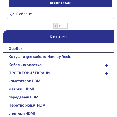
Додати в кошик
У обране
1
2
→
Каталог
GeoBox
Котушки для кабелю Hannay Reels
+
Кабельна оплетка
+
ПРОЕКТОРИ / ЕКРАНИ
комутатори HDMI
матриці HDMI
передавачі HDMI
Перетворювач HDMI
сплітери HDMI