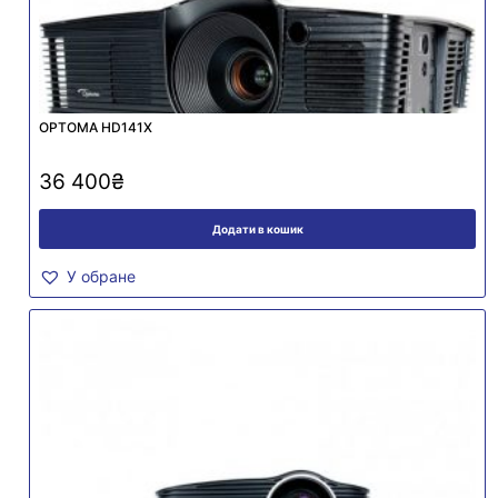
OPTOMA HD141X
36 400
₴
Додати в кошик
У обране