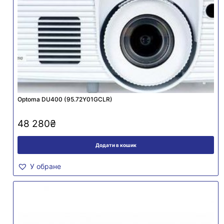
Optoma DU400 (95.72Y01GCLR)
48 280
₴
Додати в кошик
У обране