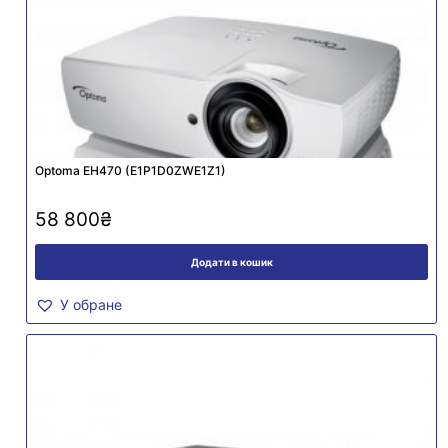
Optoma EH470 (E1P1D0ZWE1Z1)
58 800
₴
Додати в кошик
У обране