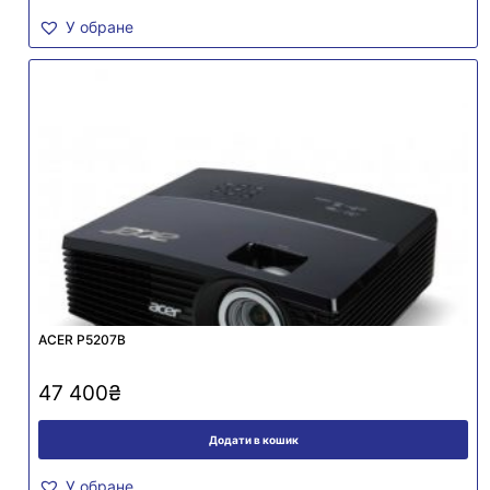
У обране
ACER P5207B
47 400
₴
Додати в кошик
У обране