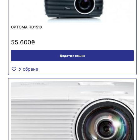
OPTOMA HD151X
55 600
₴
Додати в кошик
У обране