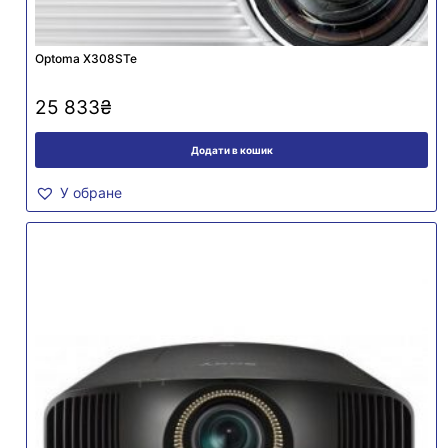
Optoma X308STe
25 833
₴
Додати в кошик
У обране