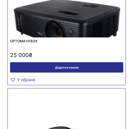
OPTOMA H183X
25 000
₴
Додати в кошик
У обране