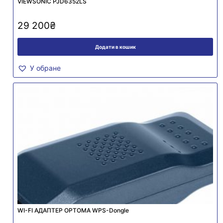
VIEWSONIC PJD6352LS
29 200
₴
Додати в кошик
У обране
WI-FI АДАПТЕР OPTOMA WPS-Dongle