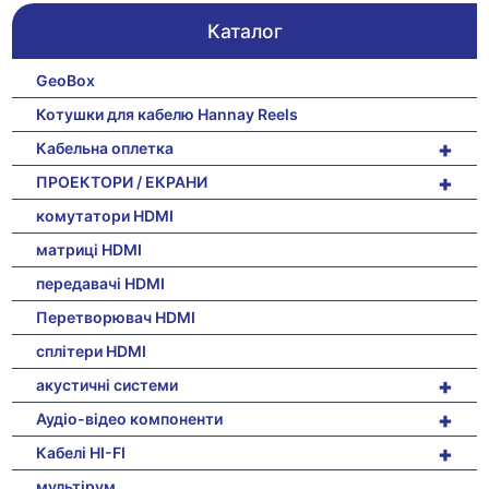
Каталог
GeoBox
Котушки для кабелю Hannay Reels
+
Кабельна оплетка
+
ПРОЕКТОРИ / ЕКРАНИ
комутатори HDMI
матриці HDMI
передавачі HDMI
Перетворювач HDMI
сплітери HDMI
+
акустичні системи
+
Аудіо-відео компоненти
+
Кабелі HI-FI
мультірум