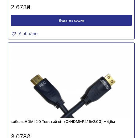
2 673
₴
Додати в кошик
У обране
кабель HDMI 2.0 Товстий кіт (C-HDMI-P415v2.0G) – 4,5м
3 078
₴