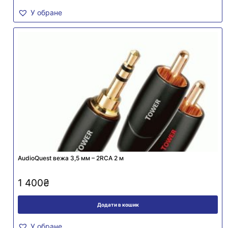
У обране
AudioQuest вежа 3,5 мм – 2RCA 2 м
1 400
₴
Додати в кошик
У обране