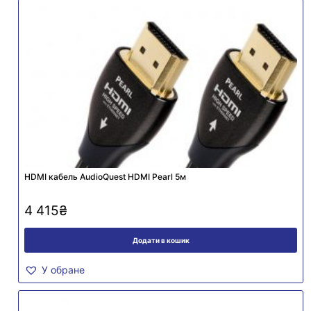
HDMI кабель AudioQuest HDMI Pearl 5м
4 415
₴
Додати в кошик
У обране