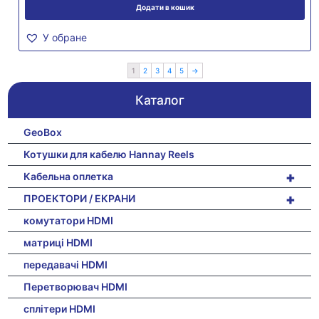
Додати в кошик
У обране
1
2
3
4
5
→
Каталог
GeoBox
Котушки для кабелю Hannay Reels
+
Кабельна оплетка
+
ПРОЕКТОРИ / ЕКРАНИ
комутатори HDMI
матриці HDMI
передавачі HDMI
Перетворювач HDMI
сплітери HDMI