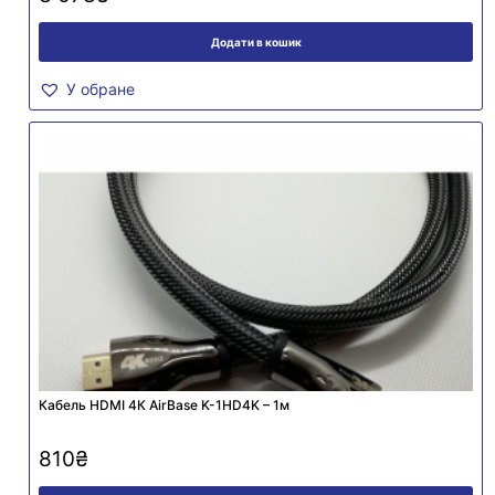
Додати в кошик
У обране
Кабель HDMI 4К AirBase K-1HD4K – 1м
810
₴