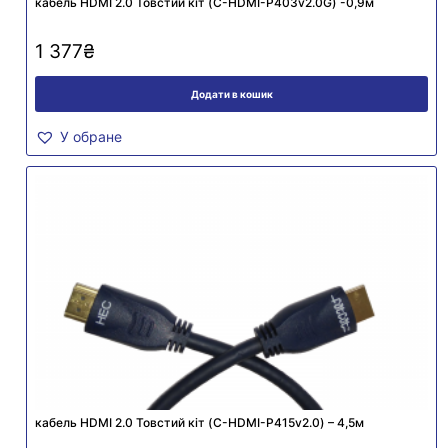
кабель HDMI 2.0 Товстий кіт (C-HDMI-P403v2.0G) -0,9м
1 377
₴
Додати в кошик
У обране
кабель HDMI 2.0 Товстий кіт (C-HDMI-P415v2.0) – 4,5м