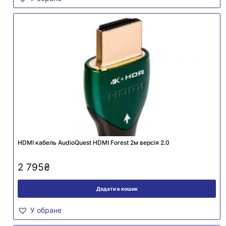
HDMI кабель AudioQuest HDMI Forest 2м версія 2.0
2 795
₴
Додати в кошик
У обране