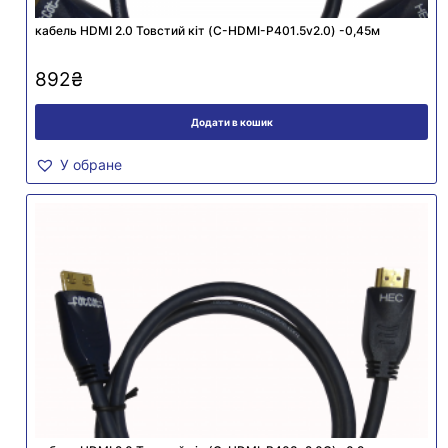
кабель HDMI 2.0 Товстий кіт (C-HDMI-P401.5v2.0) -0,45м
892
₴
Додати в кошик
У обране