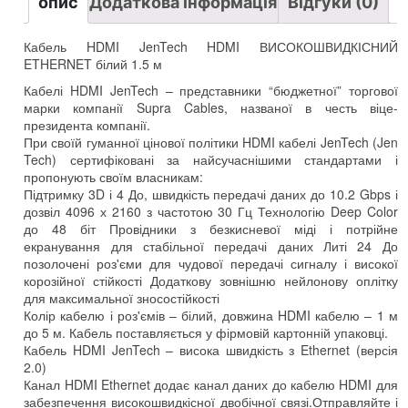
опис
Додаткова інформація
Відгуки (0)
Кабель HDMI JenTech HDMI ВИСОКОШВИДКІСНИЙ
ETHERNET білий 1.5 м
Кабелі HDMI JenTech – представники “бюджетної” торгової
марки компанії Supra Cables, названої в честь віце-
президента компанії.
При своїй гуманної цінової політики HDMI кабелі JenTech (Jen
Tech) сертифіковані за найсучаснішими стандартами і
пропонують своїм власникам:
Підтримку 3D і 4 До, швидкість передачі даних до 10.2 Gbps і
дозвіл 4096 х 2160 з частотою 30 Гц Технологію Deep Color
до 48 біт Провідники з безкисневої міді і потрійне
екранування для стабільної передачі даних Литі 24 До
позолочені роз'єми для чудової передачі сигналу і високої
корозійної стійкості Додаткову зовнішню нейлонову оплітку
для максимальної зносостійкості
Колір кабелю і роз'ємів – білий, довжина HDMI кабелю – 1 м
до 5 м. Кабель поставляється у фірмовій картонній упаковці.
Кабель HDMI JenTech – висока швидкість з Ethernet (версія
2.0)
Канал HDMI Ethernet додає канал даних до кабелю HDMI для
забезпечення високошвидкісної двобічної связі.Отправляйте і