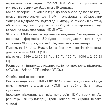
отримуйте дані через Ethernet 100 Мбіт / з, роблячи їх
миттєво готовими до будь-якого IP-додатку.
Канал повернення комп'ютера до телевізора дозволяє будь-
якому підключеному до HDMI телевізора з вбудованим
тюнером відправляти звукові дані «вгору за течією» в систему
об'ємного звучання, усуваючи необхідність в окремому аудіо
кабелі. Кабель схвалений HDMI ATC.
3D over HDMI визначає протоколи введення / виведення для
основних форматів 3D-відео, прокладаючи шлях для
справжніх 3D-ігор і додатків 3D-домашнього кінотеатру.
Підтримка 4K Ultra Resolution забезпечує дозвіл відеоданих
далеко за межі fullHD (1080р).
підтримка: 3840 х 2160 24 Гц / 25 Гц / 30 Гц, 4096 х 2160 24
Гц
Розширена підтримка сучасних колірних просторів: підтримка
sYCC601, Adobe RGB і Adobe YCC601.
Особливості та переваги
Високошвидкісний HDMI з Ethernet і повністю сумісний з будь-
яким нижчим стандартом HDMI, що робить його назад
сумісним
Ідеально підходить для всіх пристроїв HDMI, таких як AV-
ресивери, bluray-плеєри, ігрові консолі та екрани високої
чіткості