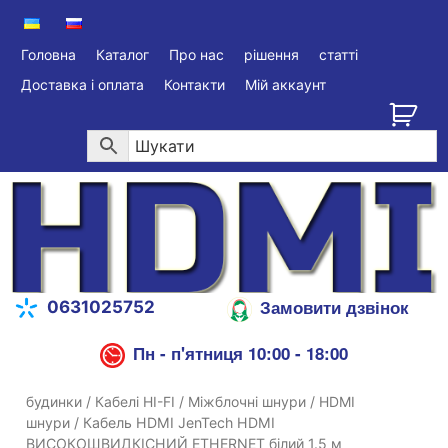
Головна
Каталог
Про нас
рішення
статті
Доставка і оплата
Контакти
Мій аккаунт
Замовити дзвінок
0631025752
Пн - п'ятниця 10:00 - 18:00
будинки
/
Кабелі HI-FI
/
Міжблочні шнури
/
HDMI
шнури
/ Кабель HDMI JenTech HDMI
ВИСОКОШВИДКІСНИЙ ETHERNET білий 1.5 м