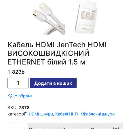
Кабель HDMI JenTech HDMI
ВИСОКОШВИДКІСНИЙ
ETHERNET білий 1.5 м
1 823
₴
Кабель
Додати в кошик
HDMI
JenTech
HDMI
У обране
ВИСОКОШВИДКІСНИЙ
ETHERNET
білий
SKU:
7878
1.5
категорії:
,
,
HDMI шнури
Кабелі HI-FI
Міжблочні шнури
м
кількість