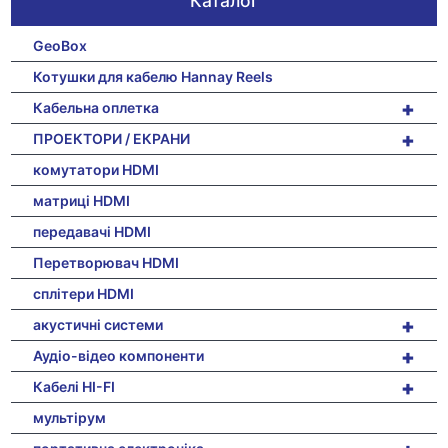
Каталог
GeoBox
Котушки для кабелю Hannay Reels
+
Кабельна оплетка
+
ПРОЕКТОРИ / ЕКРАНИ
комутатори HDMI
матриці HDMI
передавачі HDMI
Перетворювач HDMI
сплітери HDMI
+
акустичні системи
+
Аудіо-відео компоненти
+
Кабелі HI-FI
мультірум