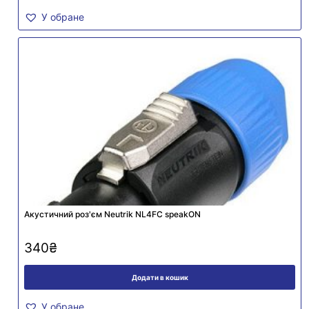
У обране
Акустичний роз'єм Neutrik NL4FC speakON
340
₴
Додати в кошик
У обране