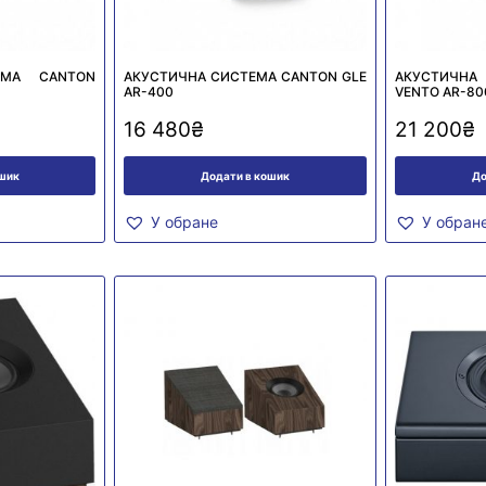
ЕМА CANTON
АКУСТИЧНА СИСТЕМА CANTON GLE
АКУСТИЧНА
AR-400
VENTO AR-80
16 480
₴
21 200
₴
ошик
Додати в кошик
До
У обране
У обран