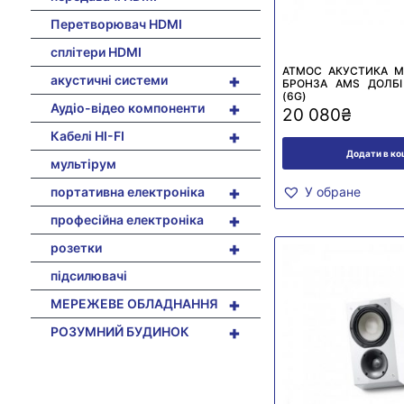
Перетворювач HDMI
сплітери HDMI
АТМОС АКУСТИКА М
+
акустичні системи
БРОНЗА AMS ДОЛБІ
(6G)
+
Аудіо-відео компоненти
20 080
₴
+
Кабелі HI-FI
Додати в к
мультірум
+
портативна електроніка
У обране
+
професійна електроніка
+
розетки
підсилювачі
+
МЕРЕЖЕВЕ ОБЛАДНАННЯ
+
РОЗУМНИЙ БУДИНОК