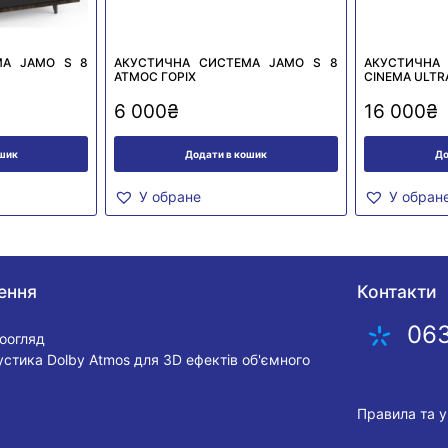
МА JAMO S 8
АКУСТИЧНА СИСТЕМА JAMO S 8
АКУСТИЧНА
АТМОС ГОРІХ
CINEMA ULTR
6 000
₴
16 000
₴
ошик
Додати в кошик
До
У обране
У обран
ення
Контакти
06
еоогляд
устика Dolby Atmos для 3D ефектів об'ємного
Правила та 