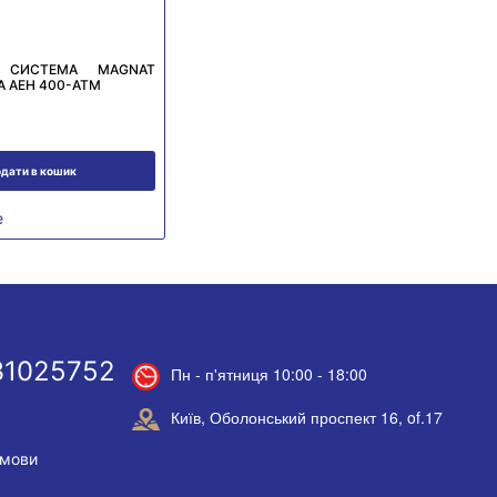
 СИСТЕМА MAGNAT
A AEH 400-ATM
дати в кошик
е
31025752
Пн - п'ятниця 10:00 - 18:00
Київ, Оболонський проспект 16, of.17
умови