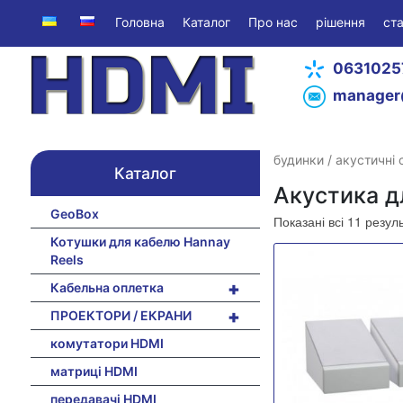
Головна
Каталог
Про нас
рішення
ста
0631025
manager
будинки
/
акустичні
Каталог
Акустика д
GeoBox
Показані всі 11 резул
Котушки для кабелю Hannay
Reels
+
Кабельна оплетка
+
ПРОЕКТОРИ / ЕКРАНИ
комутатори HDMI
матриці HDMI
передавачі HDMI