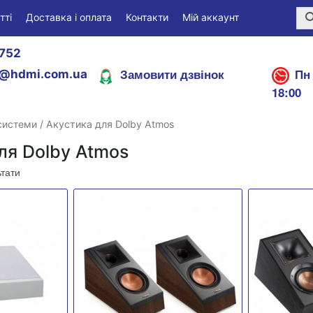
тті
Доставка і оплата
Контакти
Мій аккаунт
752
Замовити дзвінок
Пн 
@hdmi.com.ua
18:00
 системи
/ Акустика для Dolby Atmos
ля Dolby Atmos
ьтати