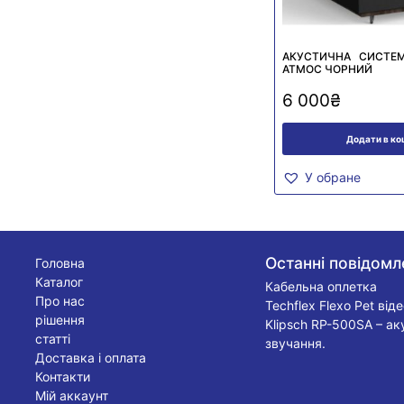
АКУСТИЧНА СИСТЕ
АТМОС ЧОРНИЙ
6 000
₴
Додати в к
У обране
Останні повідомл
Головна
Каталог
Кабельна оплетка
Про нас
Techflex Flexo Pet від
рішення
Klipsch RP-500SA – ак
статті
звучання.
Доставка і оплата
Контакти
Мій аккаунт