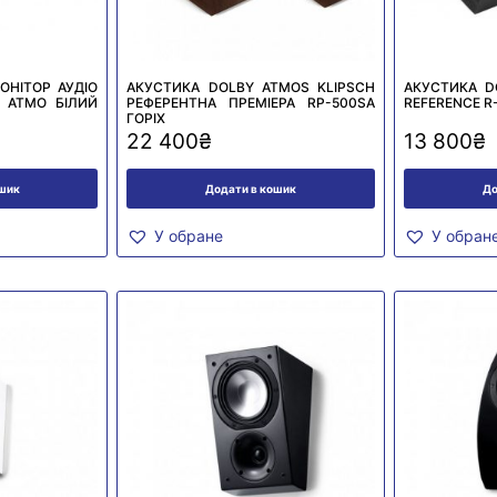
ОНІТОР АУДІО
АКУСТИКА DOLBY ATMOS KLIPSCH
АКУСТИКА D
 АТМО БІЛИЙ
РЕФЕРЕНТНА ПРЕМІЕРА RP-500SA
REFERENCE R
ГОРІХ
22 400
₴
13 800
₴
ошик
Додати в кошик
До
У обране
У обран