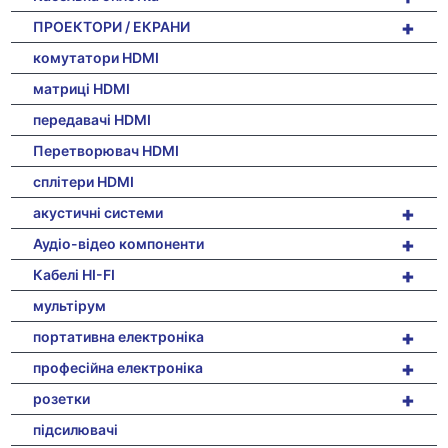
+
ПРОЕКТОРИ / ЕКРАНИ
комутатори HDMI
матриці HDMI
передавачі HDMI
Перетворювач HDMI
сплітери HDMI
+
акустичні системи
+
Аудіо-відео компоненти
+
Кабелі HI-FI
мультірум
+
портативна електроніка
+
професійна електроніка
+
розетки
підсилювачі