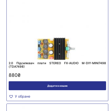
2.0 Підсилювач плати STEREO FX-AUDIO M-DIY-MINI7498
(TDA7498)
880
₴
Додати в кошик
У обране