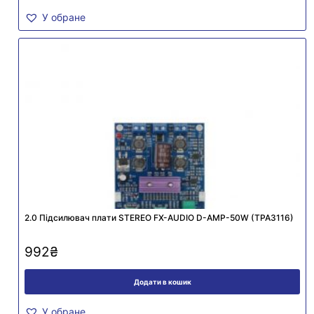
У обране
2.0 Підсилювач плати STEREO FX-AUDIO D-AMP-50W (TPA3116)
992
₴
Додати в кошик
У обране