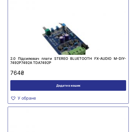
2.0 Підсилювач плати STEREO BLUETOOTH FX-AUDIO M-DIY-
7492P7492A TDA7492P
764
₴
Додати в кошик
У обране