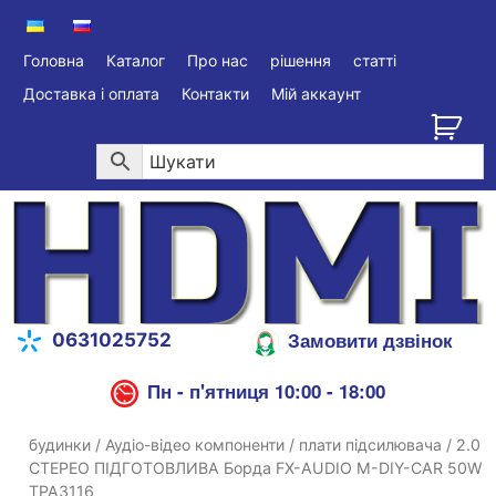
Головна
Каталог
Про нас
рішення
статті
Доставка і оплата
Контакти
Мій аккаунт
Замовити дзвінок
0631025752
Пн - п'ятниця 10:00 - 18:00
будинки
/
Аудіо-відео компоненти
/
плати підсилювача
/ 2.0
СТЕРЕО ПІДГОТОВЛИВА Борда FX-AUDIO M-DIY-CAR 50W
TPA3116