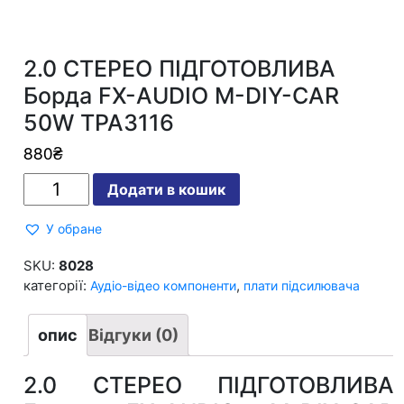
2.0 СТЕРЕО ПІДГОТОВЛИВА
Борда FX-AUDIO M-DIY-CAR
50W TPA3116
880
₴
2.0
Додати в кошик
СТЕРЕО
ПІДГОТОВЛИВА
Борда
У обране
FX-
AUDIO
M-
SKU:
8028
DIY-
категорії:
,
Аудіо-відео компоненти
плати підсилювача
CAR
50W
TPA3116
кількість
опис
Відгуки (0)
2.0 СТЕРЕО ПІДГОТОВЛИВА