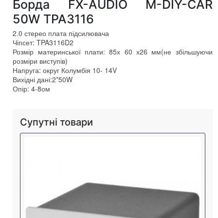
Борда FX-AUDIO M-DIY-CAR
50W TPA3116
2.0 стерео плата підсилювача
Чіпсет: TPA3116D2
Розмір материнської плати: 85х 60 х26 мм(не збільшуючи
розміри виступів)
Напруга: округ Колумбія 10- 14V
Вихідні дані:2*50W
Опір: 4-8ом
Супутні товари