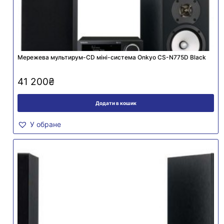
Мережева мультирум-CD міні-система Onkyo CS-N775D Black
41 200
₴
Додати в кошик
У обране