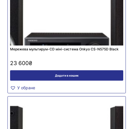
Мережева мультирум-CD міні-система Onkyo CS-N575D Black
23 600
₴
Додати в кошик
У обране