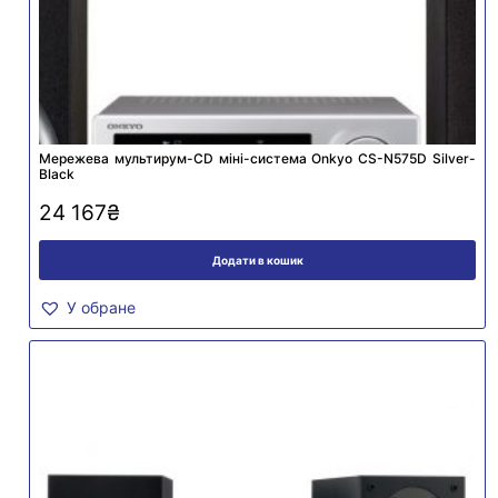
Мережева мультирум-CD міні-система Onkyo CS-N575D Silver-
Black
24 167
₴
Додати в кошик
У обране