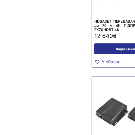
HDBASET ПЕРЕДАВАЧ 
до 70 м 4K ПІДП
EX70HDBT 4К
12 640
₴
Додати в к
У обране