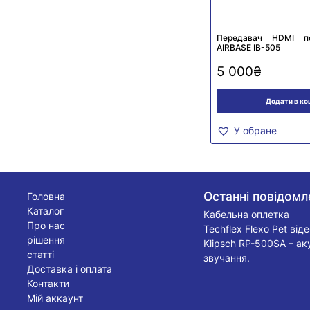
Передавач HDMI п
AIRBASE IB-505
5 000
₴
Додати в к
У обране
Останні повідомл
Головна
Каталог
Кабельна оплетка
Про нас
Techflex Flexo Pet від
рішення
Klipsch RP-500SA – ак
статті
звучання.
Доставка і оплата
Контакти
Мій аккаунт