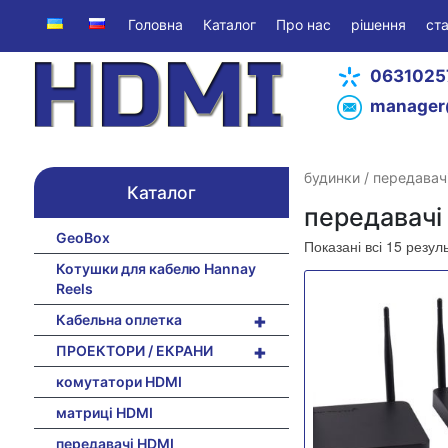
Головна
Каталог
Про нас
рішення
ста
0631025
manager
будинки
/ передавач
Каталог
передавачі
GeoBox
Показані всі 15 резул
Котушки для кабелю Hannay
Reels
+
Кабельна оплетка
+
ПРОЕКТОРИ / ЕКРАНИ
комутатори HDMI
матриці HDMI
передавачі HDMI