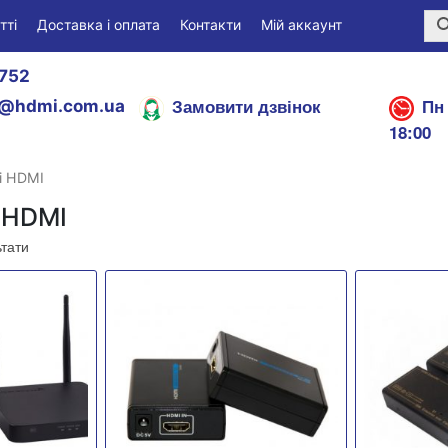
тті
Доставка і оплата
Контакти
Мій аккаунт
752
Замовити дзвінок
Пн 
@hdmi.com.ua
18:00
і HDMI
 HDMI
ьтати