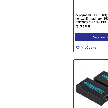
передавач (TX + RX)
по одній парі до 15
Авіабазу K-EX150IPIR
9 315
₴
Додати в к
У обране