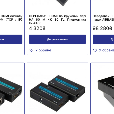
 HDMI сигналу
ПЕРЕДАВАЧ HDMI по кручений парі
Передавач 
0M (TCP / IP)
НА 60 М 4К 30 Гц Пневматика
парах AIRBAS
ІБ-4К60
4 320
₴
98 280
₴
ошик
Додати в кошик
До
У обране
У обран