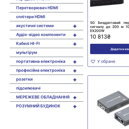
Перетворювач HDMI
сплітери HDMI
5G Бездротовий пе
+
акустичні системи
сигналу до 200 м 10
EX200W
+
Аудіо-відео компоненти
10 813
₴
+
Кабелі HI-FI
Додати в к
мультірум
+
портативна електроніка
У обране
+
професійна електроніка
+
розетки
підсилювачі
+
МЕРЕЖЕВЕ ОБЛАДНАННЯ
+
РОЗУМНИЙ БУДИНОК