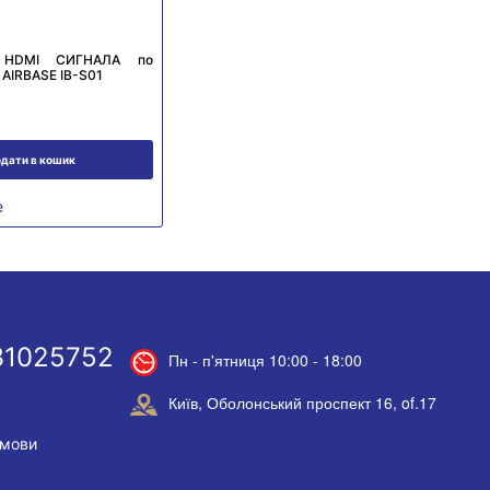
 HDMI СИГНАЛА по
 AIRBASE IB-S01
дати в кошик
е
31025752
Пн - п'ятниця 10:00 - 18:00
Київ, Оболонський проспект 16, of.17
умови