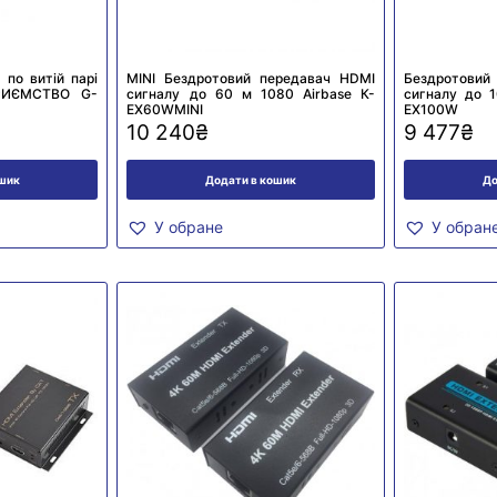
по витій парі
MINI Бездротовий передавач HDMI
Бездротов
РИЄМСТВО G-
сигналу до 60 м 1080 Airbase К-
сигналу до 1
EX60WMINI
EX100W
10 240
₴
9 477
₴
ошик
Додати в кошик
До
У обране
У обран