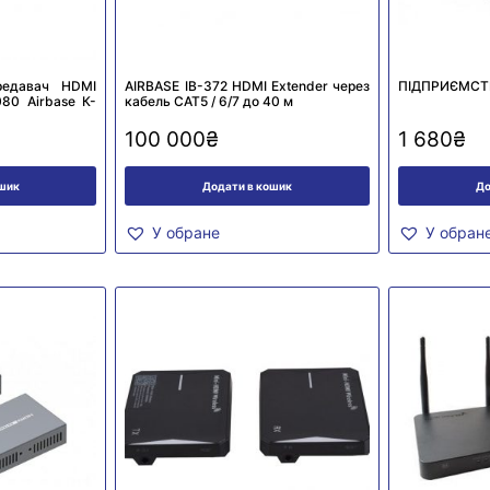
редавач HDMI
AIRBASE IB-372 HDMI Extender через
ПІДПРИЄМСТВ
80 Airbase К-
кабель CAT5 / 6/7 до 40 м
100 000
₴
1 680
₴
ошик
Додати в кошик
До
У обране
У обран