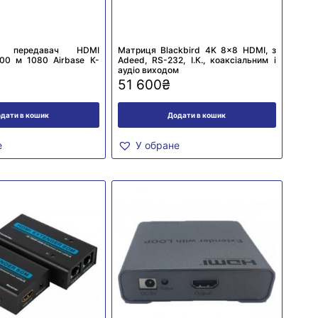
ий передавач HDMI
Матриця Blackbird 4K 8×8 HDMI, з
00 м 1080 Airbase К-
Adeed, RS-232, І.К., коаксіальним і
аудіо виходом
51 600
₴
дати в кошик
Додати в кошик
е
У обране