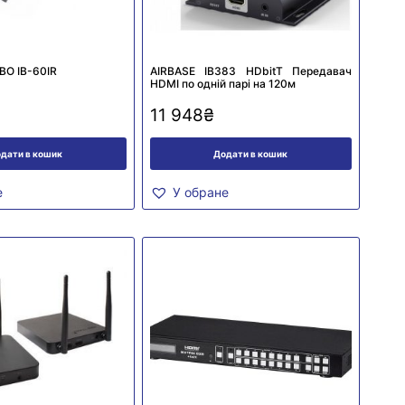
О IB-60IR
AIRBASE IB383 HDbitT Передавач
HDMI по одній парі на 120м
11 948
₴
дати в кошик
Додати в кошик
е
У обране