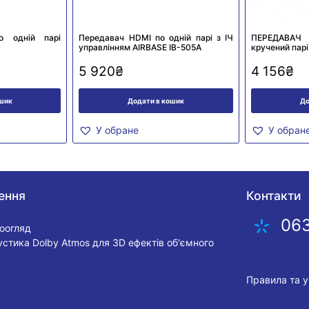
о одній парі
Передавач HDMI по одній парі з ІЧ
ПЕРЕДАВАЧ
управлінням AIRBASE IB-505A
кручений парі
5 920
₴
4 156
₴
ошик
Додати в кошик
До
У обране
У обран
ення
Контакти
06
еоогляд
устика Dolby Atmos для 3D ефектів об'ємного
Правила та 