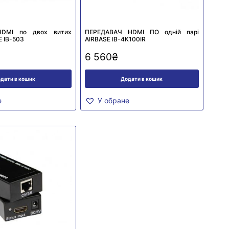
HDMI по двох витих
ПЕРЕДАВАЧ HDMI ПО одній парі
E IB-503
AIRBASE IB-4K100IR
6 560
₴
дати в кошик
Додати в кошик
е
У обране